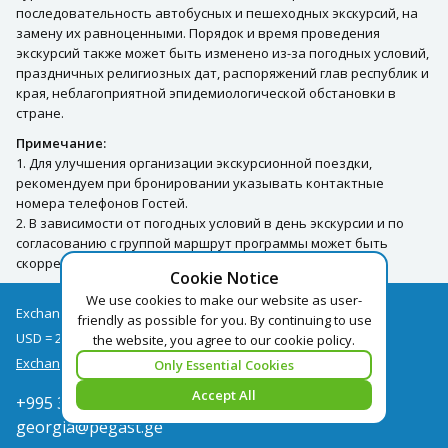
последовательность автобусных и пешеходных экскурсий, на
замену их равноценными. Порядок и время проведения
экскурсий также может быть изменено из-за погодных условий,
праздничных религиозных дат, распоряжений глав республик и
края, неблагоприятной эпидемиологической обстановки в
стране.
Примечание:
1. Для улучшения организации экскурсионной поездки,
рекомендуем при бронировании указывать контактные
номера телефонов Гостей.
2. В зависимости от погодных условий в день экскурсии и по
согласованию с группой маршрут программы может быть
скорректирован.
Cookie Notice
We use cookies to make our website as user-
Exchange rates as of 06/08
friendly as possible for you. By continuing to use
USD = 2.68
EUR = 3.09
the website, you agree to our cookie policy.
Exchange rate archive
Only Essential Cookies
Accept All
+995 322050666
georgia@pegast.ge