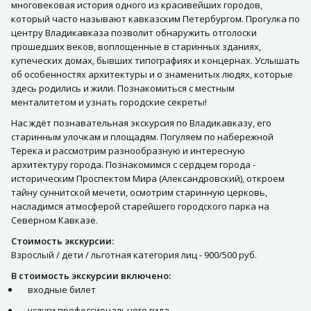
многовековая история одного из красивейших городов,
который часто называют кавказским Петербургом. Прогулка по
центру Владикавказа позволит обнаружить отголоски
прошедших веков, воплощенные в старинных зданиях,
купеческих домах, бывших типографиях и концернах. Услышать
об особенностях архитектуры и о знаменитых людях, которые
здесь родились и жили. Познакомиться с местным
менталитетом и узнать городские секреты!
Нас ждёт познавательная экскурсия по Владикавказу, его
старинным улочкам и площадям. Погуляем по набережной
Терека и рассмотрим разнообразную и интересную
архитектуру города. Познакомимся с сердцем города -
историческим Проспектом Мира (Александровский), откроем
тайну суннитской мечети, осмотрим старинную церковь,
насладимся атмосферой старейшего городского парка на
Северном Кавказе.
Стоимость экскурсии:
Взрослый / дети / льготная категория лиц - 900/500 руб.
В стоимость экскурсии включено:
входные билет
услуги профессионального гида