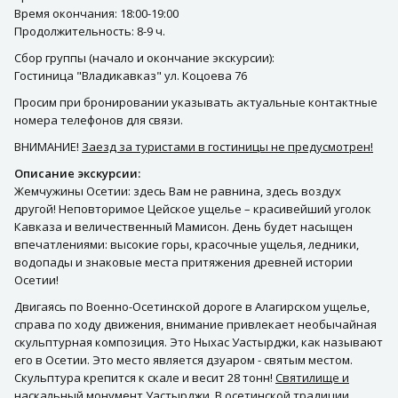
Время окончания: 18:00-19:00
Продолжительность: 8-9 ч.
Сбор группы (начало и окончание экскурсии):
Гостиница "Владикавказ" ул. Коцоева 76
Просим при бронировании указывать актуальные контактные
номера телефонов для связи.
ВНИМАНИЕ!
Заезд за туристами в гостиницы не предусмотрен!
Описание экскурсии:
Жемчужины Осетии: здесь Вам не равнина, здесь воздух
другой! Неповторимое Цейское ущелье – красивейший уголок
Кавказа и величественный Мамисон. День будет насыщен
впечатлениями: высокие горы, красочные ущелья, ледники,
водопады и знаковые места притяжения древней истории
Осетии!
Двигаясь по Военно-Осетинской дороге в Алагирском ущелье,
справа по ходу движения, внимание привлекает необычайная
скульптурная композиция. Это Ныхас Уастырджи, как называют
его в Осетии. Это место является дзуаром - святым местом.
Скульптура крепится к скале и весит 28 тонн!
Святилище и
наскальный монумент Уастырджи.
В осетинской традиции