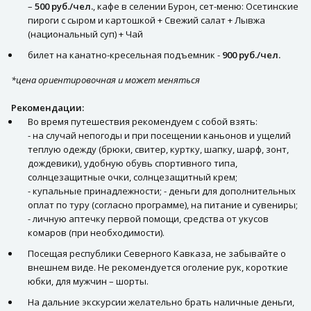
–
500 руб./чел.
, кафе в селении Бурон, сет-меню: Осетинские
пироги с сыром и картошкой + Свежий салат + Лывжа
(национальный суп) + Чай
билет на канатно-кресельная подъемник -
900 руб./чел.
*цена ориентировочная и может меняться
Рекомендации:
Во время путешествия рекомендуем с собой взять:
- на случай непогоды и при посещении каньонов и ущелий
теплую одежду (брюки, свитер, куртку, шапку, шарф, зонт,
дождевики), удобную обувь спортивного типа,
солнцезащитные очки, солнцезащитный крем;
- купальные принадлежности; - деньги для дополнительных
оплат по туру (согласно программе), на питание и сувениры;
- личную аптечку первой помощи, средства от укусов
комаров (при необходимости).
Посещая республики Северного Кавказа, не забывайте о
внешнем виде. Не рекомендуется оголение рук, короткие
юбки, для мужчин – шорты.
На дальние экскурсии желательно брать наличные деньги,