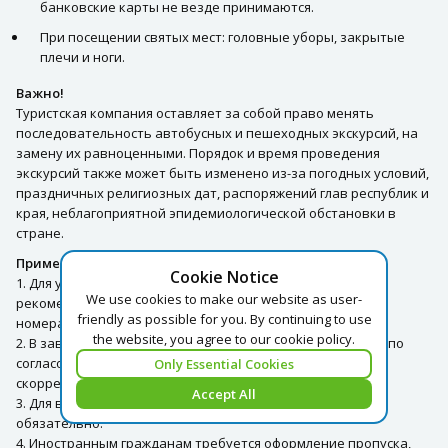
банковские карты не везде принимаются.
При посещении святых мест: головные уборы, закрытые
плечи и ноги.
Важно!
Туристская компания оставляет за собой право менять
последовательность автобусных и пешеходных экскурсий, на
замену их равноценными. Порядок и время проведения
экскурсий также может быть изменено из-за погодных условий,
праздничных религиозных дат, распоряжений глав республик и
края, неблагоприятной эпидемиологической обстановки в
стране.
Примечание:
Cookie Notice
1. Для улучшения организации экскурсионной поездки,
We use cookies to make our website as user-
рекомендуем при бронировании указывать контактные
friendly as possible for you. By continuing to use
номера телефонов Гостей.
the website, you agree to our cookie policy.
2. В зависимости от погодных условий в день экскурсии и по
согласованию с группой маршрут программы может быть
Only Essential Cookies
скорректирован.
Accept All
3. Для въезда в пограничную зону наличие паспорта РФ
обязательно.
4. Иностранным гражданам требуется оформление пропуска,