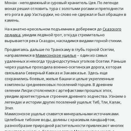
Монах - неподвижный и суровый хранитель Цея. По легенде
монах решил отловить тура с золотыми рогами и преподнести
его рога в дар Уастырджи, но слово не сдержал и был обращен в
камень.
На канатно-кресельном подъемнике доберемся до
Сказского
ледника
, увидим ледяной грот, откуда стремительно
вырывается река Сказдон, насладимся видами горной стихии.
Продвигаясь дальше по Транскаму в глубь горной Осетии,
направляемся в
Мамисонское ущелье
– один из самых
удаленных и некогда труднодоступных уголков Осетии. Раньше
через ущелье проходила военно-осетинская дорога, которая
связывала Северный Кавказ и Закавказье. Здесь еще
сохранились боевые, жилые башни и целые укрепленные
комплексы средневековых поселений горцев. В древнем
селении Лисри столкнемся с артефактами прошлых эпох,
увидим архитектурные строения древнего зодчества. Узнаем о
легендах и истории других поселений ущелья: Тиб, Тли, Калак,
Згил.
Мамисонское ущелье славится минеральными источниками.
Целебные тибские воды, долины с красивым ландшафтом,
разнообразие природной растительности привлекают многих