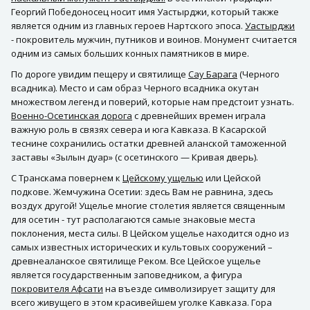
Георгий Победоносец носит имя Уастырджи, который также
является одним из главных героев Нартского эпоса.
Уастырджи
- покровитель мужчин, путников и воинов. Монумент считается
одним из самых больших конных памятников в мире.
По дороге увидим пещеру и святилище
Сау Барага
(Черного
всадника). Место и сам образ Черного всадника окутан
множеством легенд и поверий, которые нам предстоит узнать.
Военно-Осетинская дорога
с древнейших времен играла
важную роль в связях севера и юга Кавказа. В Касарской
теснине сохранились остатки древней аланской таможенной
заставы «Зылын дуар» (с осетинского — Кривая дверь).
С Транскама повернем к
Цейскому ущелью
или Цейской
подкове. Жемчужина Осетии: здесь Вам не равнина, здесь
воздух другой! Ущелье многие столетия является священным
для осетин - тут располагаются самые знаковые места
поклонения, места силы. В Цейском ущелье находится одно из
самых известных исторических и культовых сооружений –
древнеаланское святилище Реком. Все Цейское ущелье
является государственным заповедником, а фигура
покровителя Афсати
на въезде символизирует защиту для
всего живущего в этом красивейшем уголке Кавказа. Гора