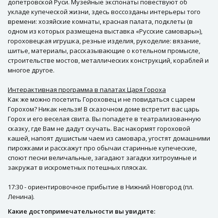
допетровской Руси. Музейные экспонаты повествуют об
укладе купеческой жизни, здесь воссозданы интерьеры того
времени: хозяйские комнаты, красная палата, подклеты (в
одном из которых размещена выставка «Русские самовары»),
гороховецкая игрушка, резные изделия, рукоделие: вязание,
шитье, материалы, рассказывающие о котельном промысле,
строительстве мостов, металлических конструкций, кораблей и
многое другое.
Интерактивная программа в палатах Царя Гороха
Как же можно посетить Гороховец и не повидаться с царем
Горохом? Никак нельзя! В сказочном доме встретит вас царь
Горох и его веселая свита. Вы попадете в театрализованную
сказку, где Вам не дадут скучать. Вас накормят гороховой
кашей, напоят душистым чаем из самовара, угостят домашними
пирожками и расскажут про обычаи старинные купеческие,
споют песни величальные, загадают загадки хитроумные и
закружат в искрометных потешных плясках.
17:30 - ориентировочное прибытие в Нижний Новгород (пл.
Ленина).
Какие достопримечательности вы увидите: