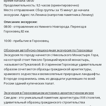
Время начала: 08:00
Продолжительность: 9,5 часов (ориентировочно)
Место отправления: Сбор группы за 15 минут до начала
экскурсии. Адрес: пл.Ленина (напротив памятника Ленину)
Описание экскурсии:
08:00 - отправление из Нижнего Новгорода. Переезд в
Гороховец 82 км.
10:00 - прибытие в Гороховец.
Обзорная автобусно-пешеходная экскурсия по Гороховцу
Экскурсия по городу начнется с Никольского Монастыря. Гора,
на которой стоит Николо-Троицкий мужской монастырь,
называется Пужаловой. В старинном Гороховце удивительным
образом сочетаются образцы гражданской архитектуры,
храмового зодчества и великолепные природные ландшафты.
В городе сохранились семь из двадцати уцелевших по всей
России зданий купеческих палат.
Экскурсия в Гороховецком историко-архитектурном музее
Сам дом - это уникальный памятник архитектуры XVII столетия,
удивительный образец гражданского строительства