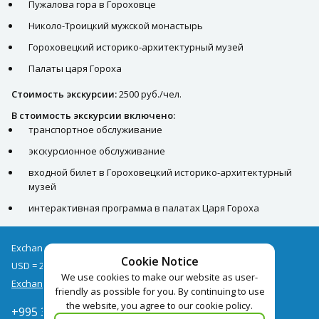
Пужалова гора в Гороховце
Николо-Троицкий мужской монастырь
Гороховецкий историко-архитектурный музей
Палаты царя Гороха
Стоимость экскурсии:
2500 руб./чел.
В стоимость экскурсии включено:
транспортное обслуживание
экскурсионное обслуживание
входной билет в Гороховецкий историко-архитектурный
музей
интерактивная программа в палатах Царя Гороха
Exchange rates as of 06/08
Cookie Notice
USD = 2.68
EUR = 3.09
We use cookies to make our website as user-
Exchange rate archive
friendly as possible for you. By continuing to use
the website, you agree to our cookie policy.
+995 322050666