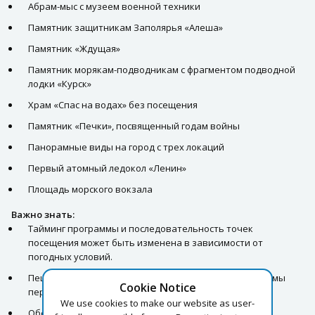
Абрам-мыс с музеем военной техники
Памятник защитникам Заполярья «Алеша»
Памятник «Ждущая»
Памятник морякам-подводникам с фрагментом подводной
лодки «Курск»
Храм «Спас на водах» без посещения
Памятник «Печки», посвященный годам войны
Панорамные виды на город с трех локаций
Первый атомный ледокол «Ленин»
Площадь морского вокзала
Важно знать:
Тайминг программы и последовательность точек
посещения может быть изменена в зависимости от
погодных условий.
Пешком ходить много не придется, между локациями мы
Cookie Notice
передвигаемся на транспорте.
We use cookies to make our website as user-
Обед проходит в одном из ресторанов Мурманска