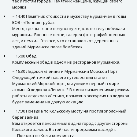
так и гостям города. Памятник женщине, ждущей своего
моряка.
~ 14:40 Памятник стойкости и мужеству мурманчан в годы
ВОВ - «Печная труба».
Место, где вы точно почувствуете, как по телу побежали
мурашки… Военные песни, галерея фотографий военных
лет, и печки… Это все, что оставалось от деревянных
зданий Мурманска после бомбежек.
~ 15:00 Обед.
Комплексный обед в одном из ресторанов Мурманска.
~ 16:30 Ледокол «Ленин» и Мурманский Морской Порт.
Следующей точкой нашего путешествия станет
Мурманский Морской порт, мы увидим первый в мире
атомный ледокол «Ленин». * В связи с изменениями режима
работы ледокола «Ленин», возможно экскурсия на ледокол
будет заменена на другую локацию.
~ 17:30 Поездка по Кольскому мосту на противоположный
берег залива.
Вам откроется панорамный вид на город с другой стороны
Кольского залива. В этой части программы вас ждёт:
— Поездка по Кольскому мосту