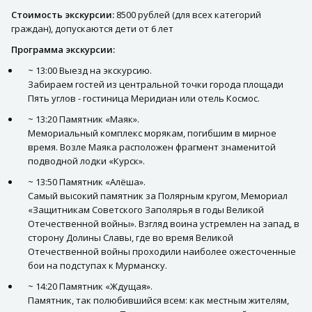
Стоимость экскурсии:
8500 рублей (для всех категорий
граждан), допускаются дети от 6 лет
Программа экскурсии:
~ 13:00 Выезд на экскурсию.
Забираем гостей из центральной точки города площади
Пять углов - гостиница Меридиан или отель Космос.
~ 13:20 Памятник «Маяк».
Мемориальный комплекс морякам, погибшим в мирное
время. Возле Маяка расположен фрагмент знаменитой
подводной лодки «Курск».
~ 13:50 Памятник «Алёша».
Самый высокий памятник за Полярным кругом, Мемориал
«Защитникам Советского Заполярья в годы Великой
Отечественной войны». Взгляд воина устремлен на запад, в
сторону Долины Славы, где во время Великой
Отечественной войны проходили наиболее ожесточенные
бои на подступах к Мурманску.
~ 14:20 Памятник «Ждущая».
Памятник, так полюбившийся всем: как местным жителям,