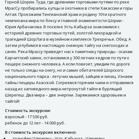
Горной Шории. Туда, где древними торговыми путями по реке
МрасСу пробирались купцы и охотники в степи Хакассии и горы
Алтая. Проезжаем Тенгианский храм и родину 10ти кратного
чемпиоана мира по боксу и главной знаменитости Шории -
Юрия Арбачакова. В поселке Усть-Кабырза знакомимся с
историей древних торговых путей, золотой лихорадкой и
трагедией ШорЛага в музейном комплексе Трехречье. Обед. А
затем углубимся в настоящую снежную тайгу на снегоходах и
санях. Река Мрассу приведет нас к памятнику природы - скалам
Карчитский замок, остановимся у 300 летних кедров по пути к
пещере снежного человека. А если повезет, увидим по дороге
не только следы на снегу, но и самих обитателей Шорского
национального парка - летучих мышей, зайцев и лисиц. Узнаем
тайны пещеры Азасской. Согреемся горячим чаем и отправимся
назад из заповедного мира нетронутой тайги в бурлящий
Шерегеш. Два мира – две энергии. Заряжаемся здоровьем и
тайгой!
Стоимость экскурсии:
взрослый - 17 500 руб.
ребенок до 12 лет - 14 000 руб.
В стоимость экскурсии включено:
трансфер Шерегеш - Усть-Кабырза - Шерегеш