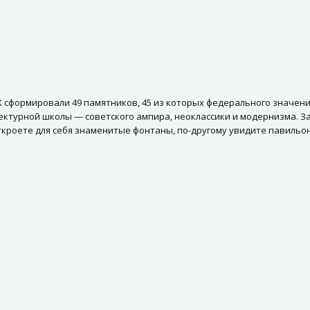
 сформировали 49 памятников, 45 из которых федерального значен
ктурной школы — советского ампира, неоклассики и модернизма. За 
откроете для себя знаменитые фонтаны, по-другому увидите павиль