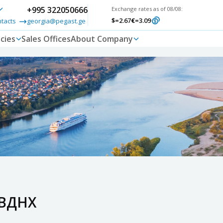
+995 322050666
Exchange rates as of 08/08:
$
=2.67
€
=3.09
ntacts
georgia@pegast.ge
cies
Sales Offices
About Company
 ВДНХ