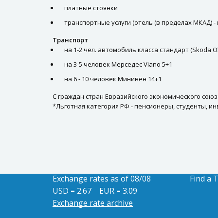
платные стоянки
транспортные услуги (отель (в пределах МКАД) -
Транспорт
на 1-2 чел. автомобиль класса стандарт (Skoda O
на 3-5 человек Мерседес Viano 5+1
на 6 - 10 человек Минивен 14+1
С граждан стран Евразийского экономического союза
*Льготная категория РФ - пенсионеры, студенты, и
Exchange rates as of 08/08
Find a 
USD = 2.67
EUR = 3.09
Exchange rate archive