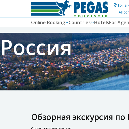
Tbilisi
All co
Online Booking
Countries
Hotels
For Agen
Россия
Обзорная экскурсия по
Сезон: круглогодично