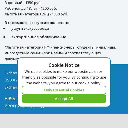
Взрослый - 1350 руб.
Ребенок до 18 лет - 1200 руб.
Льготная категория лиц - 1350 руб.
В стоимость экскурсии включено:
услуги экскурсовода
экскурсионное обслуживание
*Льготная категория РФ - пенсионеры, студенты, инвалиды,
многодетные семьи (при наличии соответствующих
документов)
Cookie Notice
We use cookies to make our website as user-
Exchange rates as of 08/08
friendly as possible for you. By continuing to use
USD = 2.67
EUR = 3.09
the website, you agree to our cookie policy.
Exchange rate archive
Only Essential Cookies
+995 322050666
Accept All
georgia@pegast.ge
Find a Tour