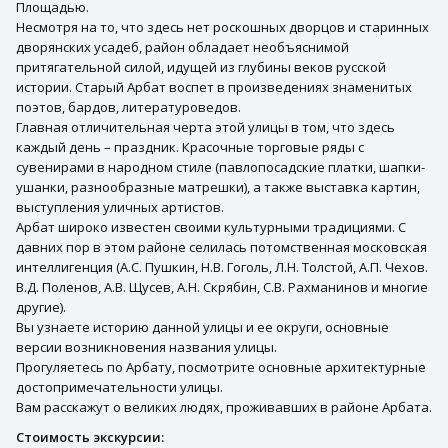
Площадью.
Несмотря на то, что здесь нет роскошных дворцов и старинных
дворянских усадеб, район обладает необъяснимой
притягательной силой, идущей из глубины веков русской
истории. Старый Арбат воспет в произведениях знаменитых
поэтов, бардов, литературоведов.
Главная отличительная черта этой улицы в том, что здесь
каждый день – праздник. Красочные торговые ряды с
сувенирами в народном стиле (павлопосадские платки, шапки-
ушанки, разнообразные матрешки), а также выставка картин,
выступления уличных артистов.
Арбат широко известен своими культурными традициями. С
давних пор в этом районе селилась потомственная московская
интеллигенция (А.С. Пушкин, Н.В. Гоголь, Л.Н. Толстой, А.П. Чехов.
В.Д. Поленов, А.В. Щусев, А.Н. Скрябин, С.В. Рахманинов и многие
другие).
Вы узнаете историю данной улицы и ее округи, основные
версии возникновения названия улицы.
Прогуляетесь по Арбату, посмотрите основные архитектурные
достопримечательности улицы.
Вам расскажут о великих людях, проживавших в районе Арбата.
Стоимость экскурсии: