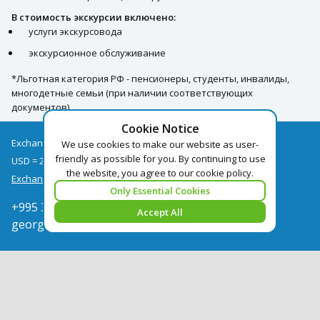
В стоимость экскурсии включено:
услуги экскурсовода
экскурсионное обслуживание
*Льготная категория РФ - пенсионеры, студенты, инвалиды,
многодетные семьи (при наличии соответствующих
документов)
Cookie Notice
Exchange rates as of 09/08
We use cookies to make our website as user-
friendly as possible for you. By continuing to use
USD = 2.67
EUR = 3.09
the website, you agree to our cookie policy.
Exchange rate archive
Only Essential Cookies
+995 322050666
Accept All
georgia@pegast.ge
Find a Tour
News
Hotels Booking