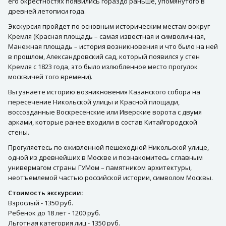
его окрестностях появились гораздо раньше, упомянутого в
древней летописи года.
Экскурсия пройдет по основным историческим местам вокруг
Кремля (Красная площадь – самая известная и символичная,
Манежная площадь – история возникновения и что было на ней
в прошлом, Александровский сад, который появился у стен
Кремля с 1823 года, это было излюбленное место прогулок
москвичей того времени).
Вы узнаете историю возникновения Казанского собора на
пересечение Никольской улицы и Красной площади,
воссозданные Воскресенские или Иверские ворота с двумя
арками, которые ранее входили в состав Китайгородской
стены.
Прогуляетесь по оживленной пешеходной Никольской улице,
одной из древнейших в Москве и познакомитесь с главным
универмагом страны ГУМом – памятником архитектуры,
неотъемлемой частью российской истории, символом Москвы.
Стоимость экскурсии:
Взрослый - 1350 руб.
Ребенок до 18 лет - 1200 руб.
Льготная категория лиц - 1350 руб.