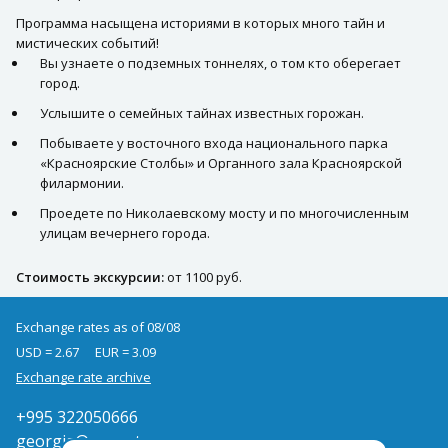
Программа насыщена историями в которых много тайн и
мистических событий!
Вы узнаете о подземных тоннелях, о том кто оберегает
город.
Услышите о семейных тайнах известных горожан.
Побываете у восточного входа национального парка
«Красноярские Столбы» и Органного зала Красноярской
филармонии.
Проедете по Николаевскому мосту и по многочисленным
улицам вечернего города.
Стоимость экскурсии:
от 1100 руб.
Exchange rates as of 08/08
USD = 2.67
EUR = 3.09
Exchange rate archive
+995 322050666
georgia@pegast.ge