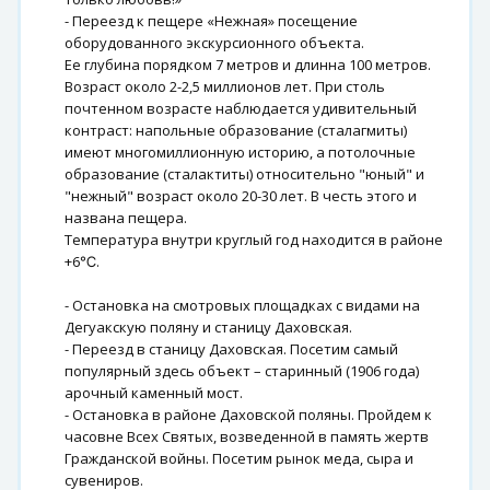
- Переезд к пещере «Нежная» посещение
оборудованного экскурсионного объекта.
Ее глубина порядком 7 метров и длинна 100 метров.
Возраст около 2-2,5 миллионов лет. При столь
почтенном возрасте наблюдается удивительный
контраст: напольные образование (сталагмиты)
имеют многомиллионную историю, а потолочные
образование (сталактиты) относительно "юный" и
"нежный" возраст около 20-30 лет. В честь этого и
названа пещера.
Температура внутри круглый год находится в районе
+6℃.
- Остановка на смотровых площадках с видами на
Дегуакскую поляну и станицу Даховская.
- Переезд в станицу Даховская. Посетим самый
популярный здесь объект – старинный (1906 года)
арочный каменный мост.
- Остановка в районе Даховской поляны. Пройдем к
часовне Всех Святых, возведенной в память жертв
Гражданской войны. Посетим рынок меда, сыра и
сувениров.