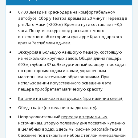
07:00 Выезд из Краснодара на комфортабельном
автобусе. Сбор у Театра Драмы за 20 минут. Переезд в
р-н Лаго-Наки (~200км). Время в пути составляет ~3,5
часа. По пути экскурсовод расскажет много
интересного об истории и культуре Краснодарского
края и Республики Адыгеи.
Экскурсия в Большую Азишскую пещеру
, состоящую
из нескольких крупных залов. Общая длина пещеры
690 м, глубина 37 м. Экскурсионный маршрут проходит
по просторным ходам и залам, украшенным
массивными натечными образованиями. При
использовании искусственного освещения эта
пещера приобретает магическую красоту.
Катание на санках и ватрушках (при наличии снега).
Обед в кафе (по желанию за доп.плату).
Непродолжительный
переезд к термальным
источникам
. Вторую половину дня посвятим купанию
в целебных водах. Здесь мы сможем расслабиться в
бассейне под открытым небом с теплой минеральной