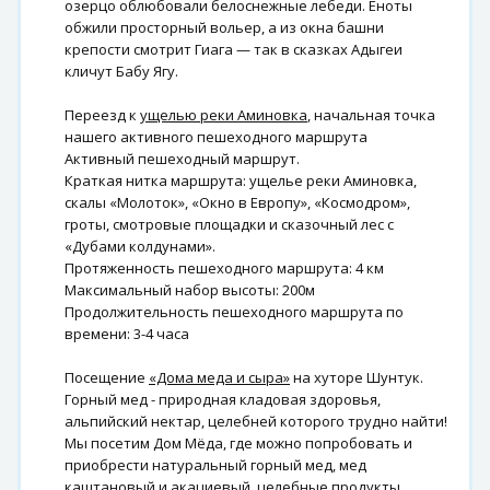
озерцо облюбовали белоснежные лебеди. Еноты
обжили просторный вольер, а из окна башни
крепости смотрит Гиага — так в сказках Адыгеи
кличут Бабу Ягу.
Переезд к
ущелью реки Аминовка
, начальная точка
нашего активного пешеходного маршрута
Активный пешеходный маршрут.
Краткая нитка маршрута: ущелье реки Аминовка,
скалы «Молоток», «Окно в Европу», «Космодром»,
гроты, смотровые площадки и сказочный лес с
«Дубами колдунами».
Протяженность пешеходного маршрута: 4 км
Максимальный набор высоты: 200м
Продолжительность пешеходного маршрута по
времени: 3-4 часа
Посещение
«Дома меда и сыра»
на хуторе Шунтук.
Горный мед - природная кладовая здоровья,
альпийский нектар, целебней которого трудно найти!
Мы посетим Дом Мёда, где можно попробовать и
приобрести натуральный горный мед, мед
каштановый и акациевый, целебные продукты