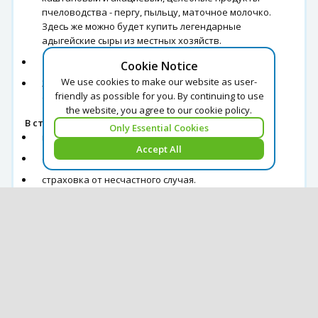
пчеловодства - пергу, пыльцу, маточное молочко.
Здесь же можно будет купить легендарные
адыгейские сыры из местных хозяйств.
17:00 Выезд группы.
Cookie Notice
We use cookies to make our website as user-
20:30 Прибытие в Краснодар (время указано
friendly as possible for you. By continuing to use
ориентировочно).
the website, you agree to our cookie policy.
В стоимость экскурсии включено:
Only Essential Cookies
проезд на комфортабельном автобусе;
Accept All
сопровождение;
страховка от несчастного случая.
Дополнительно оплачивается:
питание на маршруте;
Входной билет на туркомплекс - 50 руб.;
Посещение музеев - 300 руб.
*Стоимость входных билетов может меняться!
Стоимость экскурсии:
2360 руб.