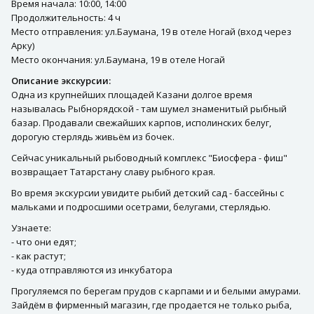
Время начала: 10:00, 14:00
Продолжительность: 4 ч
Место отправления: ул.Баумана, 19 в отеле Ногай (вход через
Арку)
Место окончания: ул.Баумана, 19 в отеле Ногай
Описание экскурсии:
Одна из крупнейших площадей Казани долгое время
называлась Рыбнорядской - там шумел знаменитый рыбный
базар. Продавали свежайших карпов, исполинских белуг,
дорогую стерлядь живьём из бочек.
Сейчас уникальный рыбоводный комплекс "Биосфера - фиш"
возвращает Татарстану славу рыбного края.
Во время экскурсии увидите рыбий детский сад - бассейны с
мальками и подросшими осетрами, белугами, стерлядью.
Узнаете:
- что они едят;
- как растут;
- куда отправляются из инкубатора
Прогуляемся по берегам прудов с карпами и и белыми амурами.
Зайдём в фирменный магазин, где продается не только рыба,