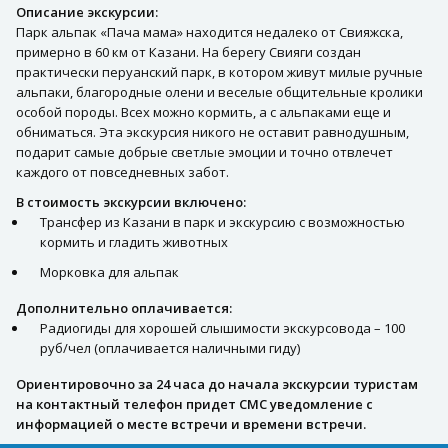
Описание экскурсии:
Парк альпак «Пача мама» находится недалеко от Свияжска,
примерно в 60 км от Казани. На берегу Свияги создан
практически перуанский парк, в котором живут милые ручные
альпаки, благородные олени и веселые общительные кролики
особой породы. Всех можно кормить, а с альпаками еще и
обниматься. Эта экскурсия никого не оставит равнодушным,
подарит самые добрые светлые эмоции и точно отвлечет
каждого от повседневных забот.
В стоимость экскурсии включено:
Трансфер из Казани в парк и экскурсию с возможностью
кормить и гладить животных
Морковка для альпак
Дополнительно оплачивается:
Радиогиды для хорошей слышимости экскурсовода – 100
руб/чел (оплачивается наличными гиду)
Ориентировочно за 24 часа до начала экскурсии туристам
на контактный телефон придет СМС уведомление с
информацией о месте встречи и времени встречи.