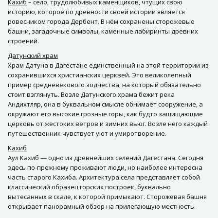
Кахиб
– село, трудолюбивых каменщиков, чтущих свою
историю, которое по древности своей истории является
ровесником города Дербент. В нём сохранены сторожевые
башни, загадочные символы, каменные лабиринты древних
строений.
Датунский храм
Храм Датуна в Дагестане единственный на этой территории из
сохранившихся христианских церквей. Это великолепный
пример средневекового зодчества, на который обязательно
стоит взглянуть. Возле Датунского храма бежит река
Андихтляр, она в буквальном смысле обнимает сооружение, а
окружают его высокие грозные горы, как будто защищающие
церковь от жестоких ветров и зимних вьюг. Возле него каждый
путешественник чувствует уют и умиротворение.
Кахиб
Аул Кахиб — одно из древнейших селений Дагестана. Сегодня
здесь по-прежнему проживают люди, но наиболее интересна
часть старого Кахиба. Архитектура села представляет собой
классический образец горских построек, буквально
вытесанных в скале, к которой примыкают. Сторожевая башня
открывает панорамный обзор на прилегающую местность.