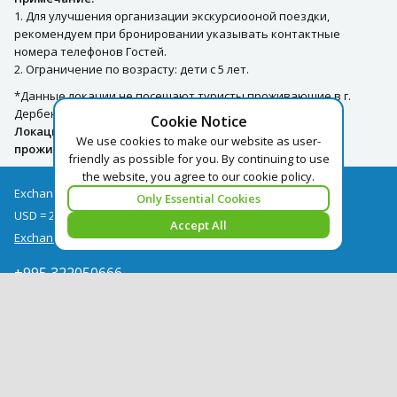
1. Для улучшения организации экскурсиооной поездки,
рекомендуем при бронировании указывать контактные
номера телефонов Гостей.
2. Ограничение по возрасту: дети с 5 лет.
*Данные локации не посещают туристы проживающие в г.
Дербент.
Cookie Notice
Локации временно не доступны для туристов
We use cookies to make our website as user-
проживающих во всех регионах.
friendly as possible for you. By continuing to use
the website, you agree to our cookie policy.
Exchange rates as of 10/08
Only Essential Cookies
USD = 2.67
EUR = 3.08
Accept All
Exchange rate archive
+995 322050666
georgia@pegast.ge
Find a Tour
News
Hotels Booking