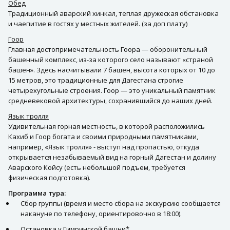
Обед
Традиционный аварский хинкал, теплая дружеская обстановка
и чаепитие в гостях у местных жителей. (за доп плату)
Гоор
Главная достопримечательность Гоора — оборонительный
башенный комплекс, из-за которого село называют «страной
башен». Здесь насчитывали 7 башен, высота которых от 10 до
15 метров, это традиционные для Дагестана строгие
четырехугольные строения. Гоор — это уникальный памятник
средневековой архитектуры, сохранившийся до наших дней.
Язык тролля
Удивительная горная местность, в которой расположились
Кахиб и Гоор богата и своими природными памятниками,
например, «Язык тролля» - выступ над пропастью, откуда
открывается незабываемый вид на горный Дагестан и долину
Аварского Койсу (есть небольшой подъем, требуется
физическая подготовка).
Программа тура:
Сбор группы (время и место сбора на экскурсию сообщается
накануне по телефону, ориентировочно в 18:00).
Остановка у Гимринской башни*.