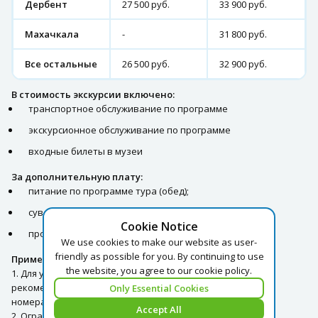
Дербент
27 500 руб.
33 900 руб.
Махачкала
-
31 800 руб.
Все остальные
26 500 руб.
32 900 руб.
В стоимость экскурсии включено:
транспортное обслуживание по программе
экскурсионное обслуживание по программе
входные билеты в музеи
За дополнительную плату:
питание по программе тура (обед);
сувенирная продукция;
Cookie Notice
профессиональная фотосессия.
We use cookies to make our website as user-
friendly as possible for you. By continuing to use
Примечание:
the website, you agree to our cookie policy.
1. Для улучшения организации экскурсиооной поездки,
рекомендуем при бронировании указывать контактные
Only Essential Cookies
номера телефонов Гостей.
Accept All
2. Ограничение по возрасту: дети с 5 лет.