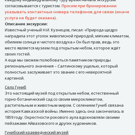
согласовывается с туристом.
Просим при бронировании
указывать контактные номера телефонов для связи (иначе
услуга не будет оказана).
Описание экскурсии:
Известный ученый Н.И. Кузнецов, писал: «Природа щедро
наградила этот уголок живописной природой, мягким климатом,
обилием солнца и чистого воздуха.» Он был прав, ведь это
место является музеем под открытым небом, которое ждёт
своих гостей.
А еще мы сможем полюбоваться памятником природы
регионального значения – Салтинскому ущелью, который
полностью заслуживает это звание с его невероятной
картиной.
Село Гуниб
Это настоящий музей под открытым небом, естественный
горно-ботанический сад со своим микроклиматом,
растительным и животным миром. С селением Гуниб связана
история Кавказской войны. Именно здесь она закончилась в
1859 году. Окрестности рокового аула вдохновляли своими
пейзажами Айвазовского и других художников.
Гунибский краеведческий музей