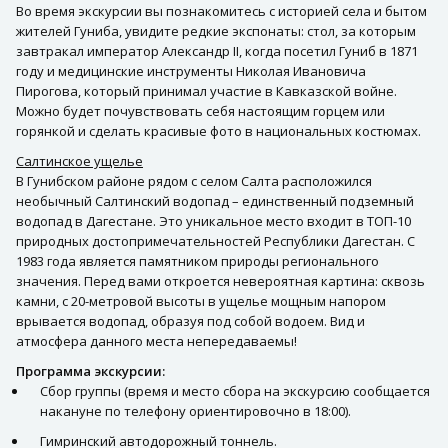
Во время экскурсии вы познакомитесь с историей села и бытом
жителей Гуниба, увидите редкие экспонаты: стол, за которым
завтракал император Александр II, когда посетил Гуниб в 1871
году и медицинские инструменты Николая Ивановича
Пирогова, который принимал участие в Кавказской войне.
Можно будет почувствовать себя настоящим горцем или
горянкой и сделать красивые фото в национальных костюмах.
Салтинское ущелье
В Гунибском районе рядом с селом Салта расположился
необычный Салтинский водопад – единственный подземный
водопад в Дагестане. Это уникальное место входит в ТОП-10
природных достопримечательностей Республики Дагестан. С
1983 года является памятником природы регионального
значения. Перед вами откроется невероятная картина: сквозь
камни, с 20-метровой высоты в ущелье мощным напором
врывается водопад, образуя под собой водоем. Вид и
атмосфера данного места непередаваемы!
Программа экскурсии:
Сбор группы (время и место сбора на экскурсию сообщается
накануне по телефону ориентировочно в 18:00).
Гимринский автодорожный тоннель.