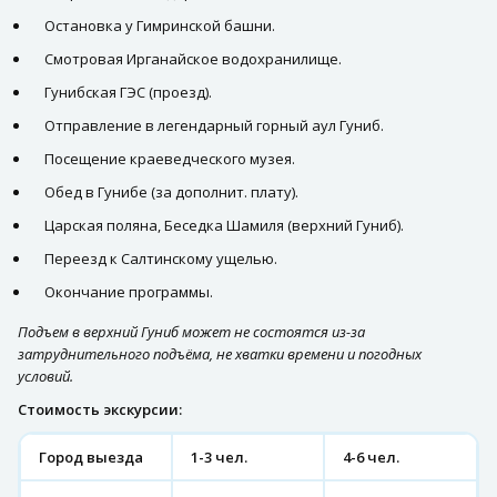
Остановка у Гимринской башни.
Смотровая Ирганайское водохранилище.
Гунибская ГЭС (проезд).
Отправление в легендарный горный аул Гуниб.
Посещение краеведческого музея.
Обед в Гунибе (за дополнит. плату).
Царская поляна, Беседка Шамиля (верхний Гуниб).
Переезд к Салтинскому ущелью.
Окончание программы.
Подъем в верхний Гуниб может не состоятся из-за
затруднительного подъёма, не хватки времени и погодных
условий.
Стоимость экскурсии:
Город выезда
1-3 чел.
4-6 чел.