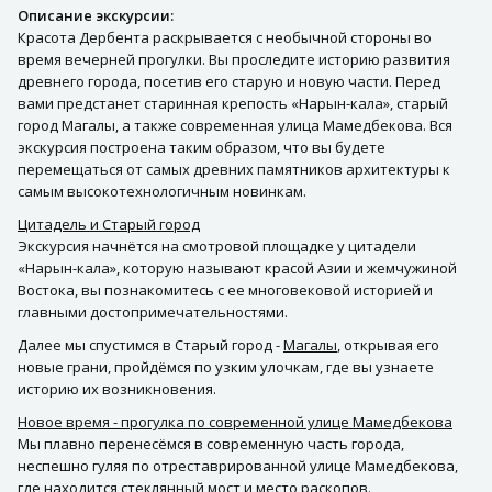
Описание экскурсии:
Красота Дербента раскрывается с необычной стороны во
время вечерней прогулки. Вы проследите историю развития
древнего города, посетив его старую и новую части. Перед
вами предстанет старинная крепость «Нарын-кала», старый
город Магалы, а также современная улица Мамедбекова. Вся
экскурсия построена таким образом, что вы будете
перемещаться от самых древних памятников архитектуры к
самым высокотехнологичным новинкам.
Цитадель и Старый город
Экскурсия начнётся на смотровой площадке у цитадели
«Нарын-кала», которую называют красой Азии и жемчужиной
Востока, вы познакомитесь с ее многовековой историей и
главными достопримечательностями.
Далее мы спустимся в Старый город -
Магалы
, открывая его
новые грани, пройдёмся по узким улочкам, где вы узнаете
историю их возникновения.
Новое время - прогулка по современной улице Мамедбекова
Мы плавно перенесёмся в современную часть города,
неспешно гуляя по отреставрированной улице Мамедбекова,
где находится стеклянный мост и место раскопов.