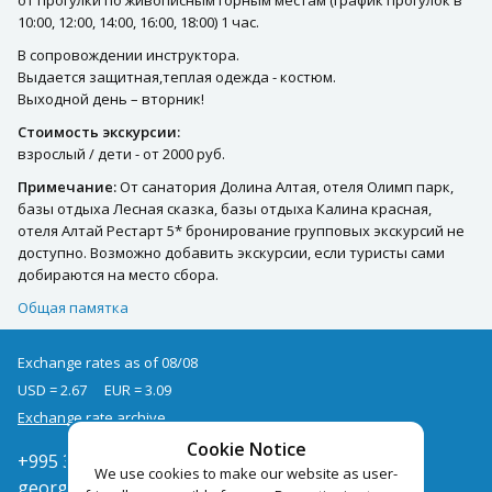
10:00, 12:00, 14:00, 16:00, 18:00) 1 час.
В сопровождении инструктора.
Выдается защитная,теплая одежда - костюм.
Выходной день – вторник!
Стоимость экскурсии:
взрослый / дети - от 2000 руб.
Примечание:
От санатория Долина Алтая, отеля Олимп парк,
базы отдыха Лесная сказка, базы отдыха Калина красная,
отеля Алтай Рестарт 5* бронирование групповых экскурсий не
доступно. Возможно добавить экскурсии, если туристы сами
добираются на место сбора.
Общая памятка
Exchange rates as of 08/08
USD = 2.67
EUR = 3.09
Exchange rate archive
Cookie Notice
+995 322050666
We use cookies to make our website as user-
georgia@pegast.ge