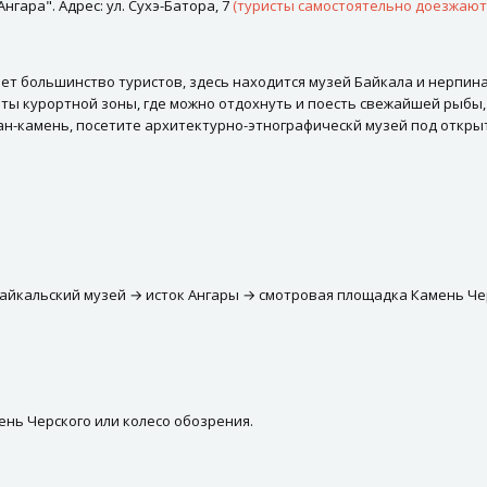
гара". Адрес: ул. Сухэ-Батора, 7
(туристы самостоятельно доезжают 
т большинство туристов, здесь находится музей Байкала и нерпина
ы курортной зоны, где можно отдохнуть и поесть свежайшей рыбы, 
ман-камень, посетите архитектурно-этнографическй музей под откры
айкальский музей → исток Ангары → смотровая площадка Камень Че
ень Черского или колесо обозрения.