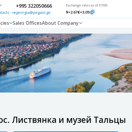
+995 322050666
Exchange rates as of 07/08:
$
=2.67
€
=3.09
ntacts
georgia@pegast.ge
cies
Sales Offices
About Company
ос. Листвянка и музей Тальцы