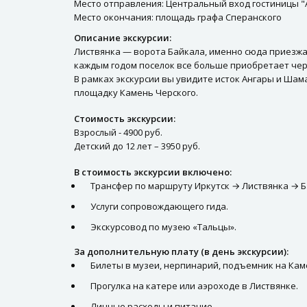
Место отправления: Центральный вход гостиницы "Ан
Место окончания: площадь графа Сперанского
Описание экскурсии:
Листвянка — ворота Байкала, именно сюда приезжае
каждым годом поселок все больше приобретает черт
В рамках экскурсии вы увидите исток Ангары и Ша
площадку Камень Черского.
Стоимость экскурсии:
Взрослый - 4900 руб.
Детский до 12 лет – 3950 руб.
В стоимость экскурсии включено:
Трансфер по маршруту Иркутск → Листвянка → Б
Услуги сопровождающего гида.
Экскурсовод по музею «Тальцы».
За дополнительную плату (в день экскурсии):
Билеты в музеи, нерпинарий, подъемник на Кам
Прогулка на катере или аэроходе в Листвянке.
Личные расходы и питание.