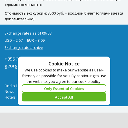
«домик космонавта».
Стоимость экскурсии:
3500 руб. + входной билет (оплачивается
дополнительно)
Exchange rates as of 09/08
USD = 2.67
EUR = 3.09
Exchange rate archive
+995 322050666
Cookie Notice
georgia@pegast.ge
We use cookies to make our website as user-
friendly as possible for you. By continuing to use
the website, you agree to our cookie policy.
Find a Tour
Only Essential Cookies
News
Hotels Booking
Accept All