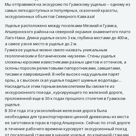
Мы отправимся на экскурсию по Гуамскому ущелью – одному из
самых легкодоступных и популярных, сказочной красоты,
экскурсионных объектов Северного Кавказа!
Ущелье расположено между поселками Мезмай и Гуамка,
Апшеронского района на северной окраине знаменитого плато
Лаго-Наки. Длина ущелья около 3 км, глубина местами до 400 м.,
а самое узкое место в ущелье до 2 м.
Гуамское ущелье можно смело назвать уникальным
геологическим и ботаническим «музеем». Стены ущелья
сложены юрскими известняками разных цветов и оттенков, а
склоны поросли реликтовыми папоротниками, самшитами,
тисами и лавровишней. В небе высоко над ущельем парят
орлы, а с высоких скал ущелья падают шумные водопады…
Насладиться этим горным великолепием Вы сможете из
экскурсионного поезда , курсирующего по железной дороге,
проложенной еще в 30-х годах прошлого столетия в Гуамском
ущелье.
В 30-е года эта узкоколейная железная дорога была
необходима для транспортировки ценной древесины из места
ее заготовки в горах в город Апшеронск. Сейчас по этой дороге
в течение рабочего времени курсирует экскурсионный поезд
от посадочной станции в начале ущелья, до конечной станции