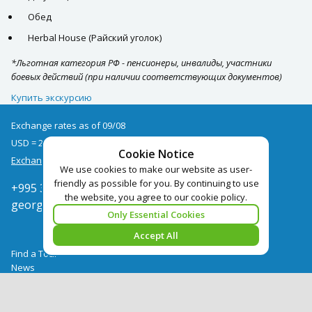
Обед
Herbal House (Райский уголок)
*Льготная категория РФ - пенсионеры, инвалиды, участники
боевых действий (при наличии соответствующих документов)
Купить экскурсию
Exchange rates as of 09/08
USD = 2.67
EUR = 3.09
Cookie Notice
Exchange rate archive
We use cookies to make our website as user-
friendly as possible for you. By continuing to use
+995 322050666
the website, you agree to our cookie policy.
georgia@pegast.ge
Only Essential Cookies
Accept All
Find a Tour
News
Hotels Booking