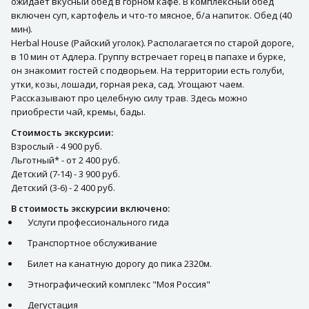
ожидает вкусный обед в горном кафе. В комплексный обед
включен суп, картофель и что-то мясное, б/а напиток. Обед (40
мин).
Herbal House (Райский уголок). Располагается по старой дороге,
в 10 мин от Адлера. Группу встречает горец в папахе и бурке,
он знакомит гостей с подворьем. На территории есть голуби,
утки, козы, лошади, горная река, сад. Угощают чаем.
Рассказывают про целебную силу трав. Здесь можно
приобрести чай, кремы, бады.
Стоимость экскурсии:
Взрослый - 4 900 руб.
Льготный* - от 2 400 руб.
Детский (7-14) - 3 900 руб.
Детский (3-6) - 2 400 руб.
В стоимость экскурсии включено:
Услуги профессионального гида
Транспортное обслуживание
Билет на канатную дорогу до пика 2320м.
Этнографический комплекс "Моя Россия"
Дегустация