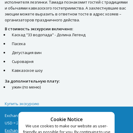
исполнителя лезгинки. Тамада познакомит гостей с традициями
и обычаями кавказского гостеприимства. А захлестнувшие вас
эмоции можете выразить в ответном тосте в адрес хозяев –
организаторов праздничного действа.
В стоимость экскурсии включено:
Каскад "33 водопада" - Долина Легенд
Пасека
Дегустация вин
Сыроварня
Кавказское шоу
За дополнительную плату:
ужин (по меню)
Купить экскурсию
Exchange rates as of 06/08
Cookie Notice
USD = 2.68
EUR = 3.09
We use cookies to make our website as user-
Exchange rate archive
friendly as possible for you. By continuing to use