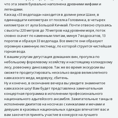
что эта земля буквально наполнена древними мифами и
легендами.
Каскад «33 водопада» находится в долине реки Шахе, в
одиннадцати километрах от поселка Головинка, в четырех
километрах от аула Большой Кичмай. Почти отвесно спускаясь
с высоты 220 метров до 70 метров над уровнем моря, поток
словно скачет по каменным плитам, минуя 7 водоскатов, 13
порогов и образуя 33 водопада. Все вместе они образуют
огромную каменную лестницу, по которой струится чистейшая
горная вода.
К вашим услугам дегустация домашних вин, прогулка по
небольшому форелевому хозяйству и настоящему колхидскому
лесу, ровеснику динозавров. Так же во время экскурсии вы
сможете продегустировать несколько видов великолепного
кавказского меда, медовуху, сбитень.
Ну и конечно, в окончание вечера вы увидите знаменитое
кавказское шоу! Вам будет представлена замечательная
концертная программа в исполнении профессионального
национального адыгейского ансамбля. Зажигательные танцы в
исполнении джигитов на носочках с кинжалами и мечами и
девушек в красивых национальных одеждах впечатлят вас и
вам захочется принять участие в конкурсе на лучшего