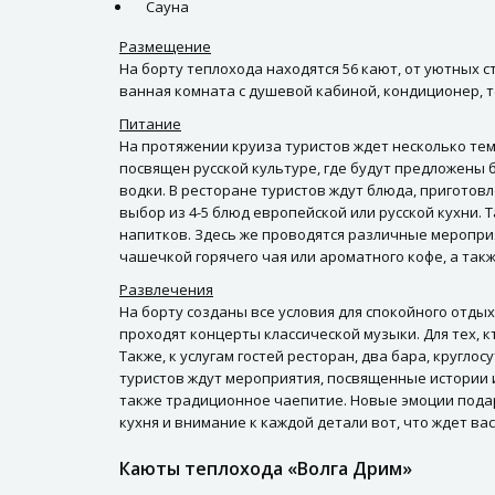
Сауна
Размещение
На борту теплохода находятся 56 кают, от уютных 
ванная комната с душевой кабиной, кондиционер, те
Питание
На протяжении круиза туристов ждет несколько тем
посвящен русской культуре, где будут предложены
водки. В ресторане туристов ждут блюда, приготов
выбор из 4-5 блюд европейской или русской кухни.
напитков. Здесь же проводятся различные меропри
чашечкой горячего чая или ароматного кофе, а та
Развлечения
На борту созданы все условия для спокойного отды
проходят концерты классической музыки. Для тех, 
Также, к услугам гостей ресторан, два бара, кругло
туристов ждут мероприятия, посвященные истории и
также традиционное чаепитие. Новые эмоции подар
кухня и внимание к каждой детали вот, что ждет вас
Каюты теплохода «Волга Дрим»