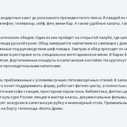
стандартных кают до роскошного президентского люкса. В каждой из 
лефон, телевизор, сейф, фен, мини-бар. А также удобные халаты, та
атических обедов. Один из них пройдет на открытой палубе, где ш
 блюда русской кухни. Обед завершится чаепитием из самовара с д
ленные под руководством шеф-повара. Завтрак и обед проходят по си
 Также в ресторане есть специальное вегетарианское меню. В барах
ятия, фортепианные концерты и капитанские коктейли. На круглосут
кже прохладительными напитками.
ха, приближенные к условиям лучших пятизвездочных отелей. В зала
кто хочет поддерживать форму, работает фитнес-центр, а полностью 
суточная кофе-станция, просторная лаунж-зона, библиотека, фитнес-ц
 культуре России: лекции и мастер-классы, документальные фильмы,
ят экскурсии в капитанскую рубку и инженерный отсек. Премиальн
 на борту теплохода «Волга Дрим».