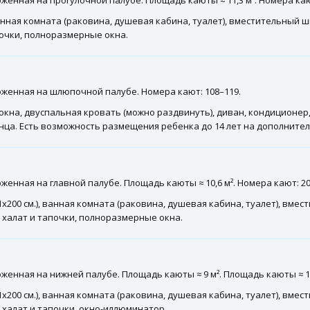
енная на прогулочной палубе. Площадь каюты ≈ 11,3 м². Номера кают
ванная комната (раковина, душевая кабина, туалет), вместительный ш
почки, полноразмерные окна.
оженная на шлюпочной палубе. Номера кают: 108–119.
на, двуспальная кровать (можно раздвинуть), диван, кондиционер, 
нца. Есть возможность размещения ребенка до 14 лет на дополнител
енная на главной палубе. Площадь каюты ≈ 10,6 м². Номера кают: 20
200 см.), ванная комната (раковина, душевая кабина, туалет), вмес
, халат и тапочки, полноразмерные окна.
енная на нижней палубе. Площадь каюты ≈ 9 м². Площадь каюты ≈ 10,
200 см.), ванная комната (раковина, душевая кабина, туалет), вмес
 халат и тапочки, окно-иллюминатор.