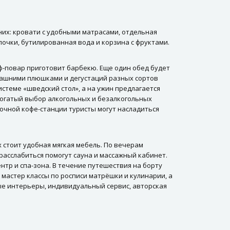
них: кровати с удобными матрасами, отдельная
почки, бутилированная вода и корзина с фруктами.
еф-повар приготовит барбекю. Еще один обед будет
омашними плюшками и дегустаций разных сортов
стеме «шведский стол», а на ужин предлагается
 богатый выбор алкогольных и безалкогольных
очной кофе-станции туристы могут насладиться
х стоит удобная мягкая мебель. По вечерам
расслабиться помогут сауна и массажный кабинет.
ентр и спа-зона. В течение путешествия на борту
 мастер классы по росписи матрёшки и кулинарии, а
ые интерьеры, индивидуальный сервис, авторская