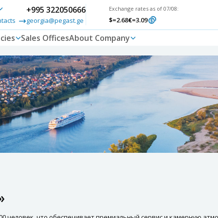
+995 322050666
Exchange rates as of 07/08:
$
=2.68
€
=3.09
ntacts
georgia@pegast.ge
cies
Sales Offices
About Company
»
100 человек, что обеспечивает премиальный сервис и камерную атм