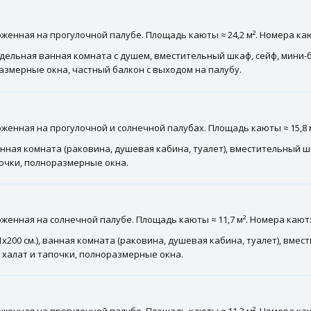
женная на прогулочной палубе. Площадь каюты ≈ 24,2 м². Номера каю
отдельная ванная комната с душем, вместительный шкаф, сейф, мини-б
азмерные окна, частный балкон с выходом на палубу.
енная на прогулочной и солнечной палубах. Площадь каюты ≈ 15,8 м²
ванная комната (раковина, душевая кабина, туалет), вместительный ш
почки, полноразмерные окна.
енная на солнечной палубе. Площадь каюты ≈ 11,7 м². Номера кают: 4
200 см.), ванная комната (раковина, душевая кабина, туалет), вмес
, халат и тапочки, полноразмерные окна.