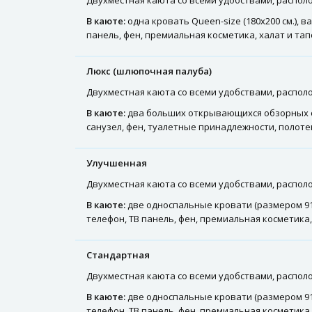
Двухместная каюта со всеми удобствами, располож
В каюте:
одна кровать Queen-size (180х200 см.), 
панель, фен, премиальная косметика, халат и та
Люкс (шлюпочная палуба)
Двухместная каюта со всеми удобствами, распол
В каюте:
два больших открывающихся обзорных ок
санузел, фен, туалетные принадлежности, полоте
Улучшенная
Двухместная каюта со всеми удобствами, располож
В каюте:
две односпальные кровати (размером 91х
телефон, ТВ панель, фен, премиальная косметика
Стандартная
Двухместная каюта со всеми удобствами, располож
В каюте:
две односпальные кровати (размером 91х
телефон, ТВ панель, фен, премиальная косметика,