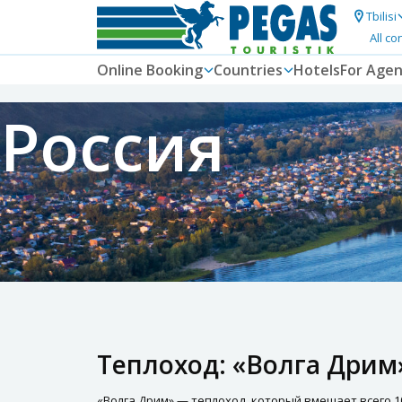
Tbilisi
All co
Online Booking
Countries
Hotels
For Agen
Россия
Теплоход: «Волга Дрим
«Волга Дрим» — теплоход, который вмещает всего 