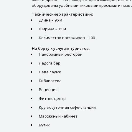
оборудованы удобными тиковыми креслами и позвол
Технические характеристики:
Длина – 96 м
Ширина – 15 м
Количество пассажиров – 100
На борту к услугам туристов:
Панорамный ресторан
Ладога бар
Нева лаунж
Библиотека
Рецепция
Фитнес-центр
Круглосуточная кофе-станция
Массажный кабинет
Бутик