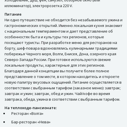
холодильник, душ, фен, санузел, обзорное окно (или
иллюминатор), электророзетка 220 V.
Питание
Ни одно путешествие не обходится без незабываемого ужина и
гастрономических открытий. Именно локальная кухня знакомит
с национальным темпераментом и дает представление об
особенностях быта и культуры тех регионов, которые
посещают туристы. При разработке меню для ресторанов на
борту, шеф-повара вдохновлялись кулинарными традициями
побережья Черного моря, Волги, Енисея, Дона, озерного края
Северо-Запада России. При готовке используются свежие
локальные продукты, характерные для этих регионов.
Благодаря данной концепции вы получите более полное
представление о том месте, в котором находитесь и откроете
новую палитру вкусовых ощущений. Питание осуществляется в
соответствии с выбранным тарифом (заказное меню): завтрак;
завтрак и ужин; завтрак, обед и ужин. Чай/кофе во время
завтрака, обеда, ужина в соответствии с выбранным тарифом.
На теплоходе-пансионате:
Ресторан «Волга»
Бар-ресторан «Нева»