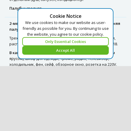
Палубы:
средняя.
Cookie Notice
We use cookies to make our website as user-
2-местное размещение в 3-местной 2-ярусной (нижняя
friendly as possible for you. By continuing to use
палуба)
the website, you agree to our cookie policy.
Трехместная двухъярусная каюта со всеми удобствами,
Only Essential Cookies
расположенная на нижней палубе. Номера кают: 109–118.
Accept All
В каюте:
три спальных места (два внизу, одно – вторым
ярусом), шкаф для одежды, трюмо, радио, телевизор,
холодильник, фен, сейф, обзорное окно, розетка на 220V.
Расширена площадь санблока, отдельный душ, санузел,
кондиционер.
3-местная 2-ярусная (нижняя палуба)
Трехместная двухъярусная каюта со всеми удобствами,
расположенная на нижней палубе. Номера кают: 109–118.
В каюте:
три спальных места (два внизу, одно – вторым
ярусом), шкаф для одежды, трюмо, радио, телевизор,
холодильник, фен, сейф, обзорное окно, розетка на 220V.