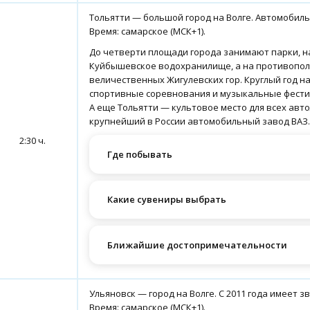
Тольятти — большой город на Волге. Автомобиль
Время: самарское (МСК+1).
До четверти площади города занимают парки, на
Куйбышевское водохранилище, а на противопол
величественных Жигулевских гор. Круглый год н
спортивные соревнования и музыкальные фести
А еще Тольятти — культовое место для всех авт
крупнейший в России автомобильный завод ВАЗ.
2:30 ч.
Где побывать
Какие сувениры выбрать
Ближайшие достопримечательности
Ульяновск — город на Волге. С 2011 года имеет 
Время: самарское (МСК+1).