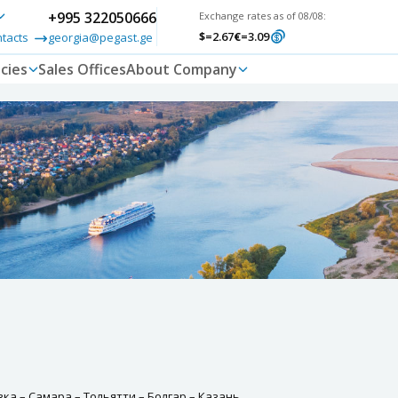
+995 322050666
Exchange rates as of 08/08:
$
=2.67
€
=3.09
ntacts
georgia@pegast.ge
cies
Sales Offices
About Company
ка – Самара – Тольятти – Болгар – Казань