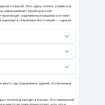
рной стоянкой. Лето здесь теплое, холмистые
оры завораживают своей красотой.
т производят современные машины и готовят
са аэропорта «Ульяновск-Восточный» — одна из
е место, где сохранились здания, построенные
орых теплоход заходит в Казань. Этот маленький
и в чем-то ее даже превосходит, хоть это и