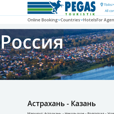
Tbilisi
All co
Online Booking
Countries
Hotels
For Agen
Россия
Астрахань - Казань
Маршрут: Астрахань – Никольское – Волгоград – Усов