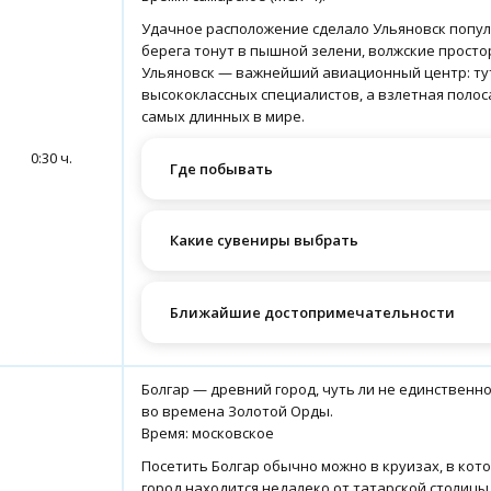
Удачное расположение сделало Ульяновск популя
берега тонут в пышной зелени, волжские прост
Ульяновск — важнейший авиационный центр: ту
высококлассных специалистов, а взлетная поло
самых длинных в мире.
0:30 ч.
Где побывать
Какие сувениры выбрать
Ближайшие достопримечательности
Болгар — древний город, чуть ли не единственно
во времена Золотой Орды.
Время: московское
Посетить Болгар обычно можно в круизах, в кот
город находится недалеко от татарской столицы 