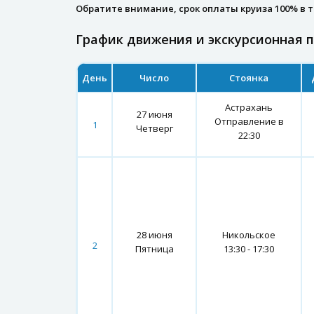
Обратите внимание, срок оплаты круиза 100% в 
График движения и экскурсионная 
День
Число
Стоянка
Астрахань
27 июня
Отправление в
1
Четверг
22:30
28 июня
Никольское
2
Пятница
13:30 - 17:30