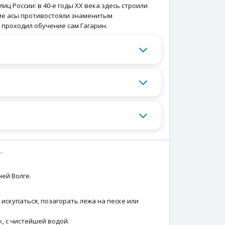
ц России: в 40-е годы XX века здесь строили
кие асы противостояли знаменитым
 проходил обучение сам Гагарин.
.
ей Волге.
 искупаться, позагорать лежа на песке или
, с чистейшей водой.