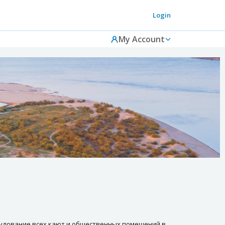
Login
My Account
рудование всех кают и общественных помещений в