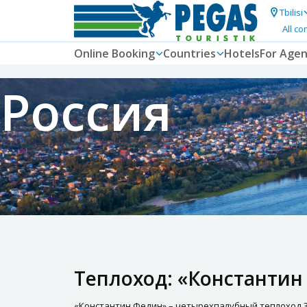
Tbilisi
All co
Online Booking
Countries
Hotels
For Agen
Россия
Теплоход: «Константин
«Константин Федин» – четырехпалубный теплоход 