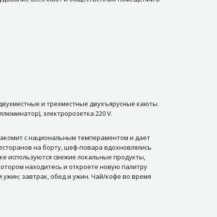
 двухместные и трехместные двухъярусные каюты.
иллюминатор), электророзетка 220 V.
знакомит с национальным темпераментом и дает
ресторанов на борту, шеф-повара вдохновлялись
вке используются свежие локальные продукты,
 котором находитесь и откроете новую палитру
ужин; завтрак, обед и ужин. Чай/кофе во время