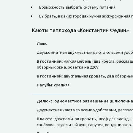
Возможность выбрать систему питания.
Выбрать, в каких городах нужна экскурсионная 
Каюты теплохода «Константин Федин»
Люкс
Двухкомнатная двухместная каюта со всеми удобст
В гостинной:
мягкая мебель (два кресла, расклад
обзорных окна, розетка на 220V.
В гостинной:
двуспальная кровать, два обзорных
Палубы:
средняя.
Делюкс: одноместное размещение (шлюпочная
Двухместная каюта со всеми удобствами, располож
В каюте:
двуспальная кровать, шкаф для одежды, 
санблока, отдельный душ, санузел, кондиционер.