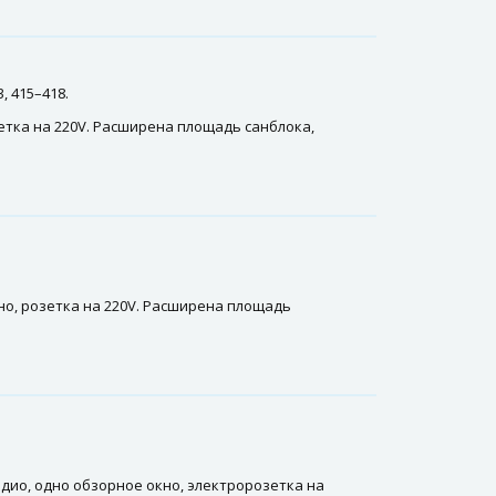
, 415–418.
зетка на 220V. Расширена площадь санблока,
но, розетка на 220V. Расширена площадь
адио, одно обзорное окно, электророзетка на