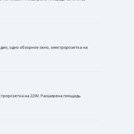
адио, одно обзорное окно, электророзетка на
ектророзетка на 220V. Расширена площадь