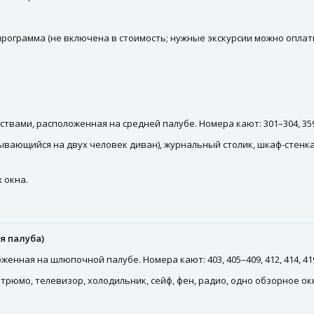
программа (не включена в стоимость; нужные экскурсии можно оплати
вами, расположенная на средней палубе. Номера кают: 301–304, 359,
ывающийся на двух человек диван), журнальный столик, шкаф-стенка,
 окна.
 палуба)
енная на шлюпочной палубе. Номера кают: 403, 405–409, 412, 414, 41
трюмо, телевизор, холодильник, сейф, фен, радио, одно обзорное ок