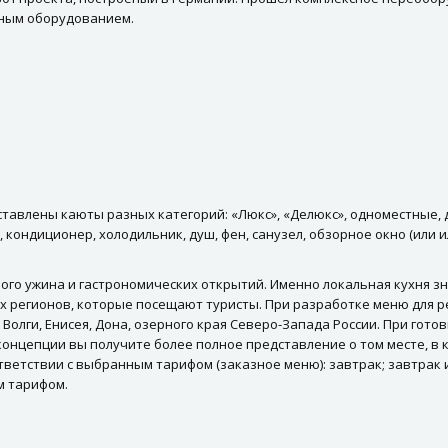
нным оборудованием.
ставлены каюты разных категорий: «Люкс», «Делюкс», одноместные,
 кондиционер, холодильник, душ, фен, санузел, обзорное окно (или 
ого ужина и гастрономических открытий. Именно локальная кухня 
ех регионов, которые посещают туристы. При разработке меню для 
олги, Енисея, Дона, озерного края Северо-Запада России. При гото
концепции вы получите более полное представление о том месте, в
ветствии с выбранным тарифом (заказное меню): завтрак; завтрак и 
м тарифом.