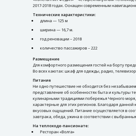
2017-2018 годах. Оснащен современным навигацио
Технические характеристики:
длина — 125 м
ширина — 16,7 м.
год реновации – 2018
количество пассажиров – 222
Размещение
Для комфортного размещения гостей на борту пред
Во всех каютах: шкаф для одежды, радио, телевизор,
Питание
Ни одно путешествие не обходится без незабываем
представление об особенностях быта и культуры т
кулинарными традициями побережья Черного моря, В
характерные для этих регионов. Благодаря данной 
вкусовых ощущений. Питание осуществляется в соот
завтрака, обеда, ужина в соответствии с выбранны
На теплоходе-пансионате:
Ресторан «Волга»