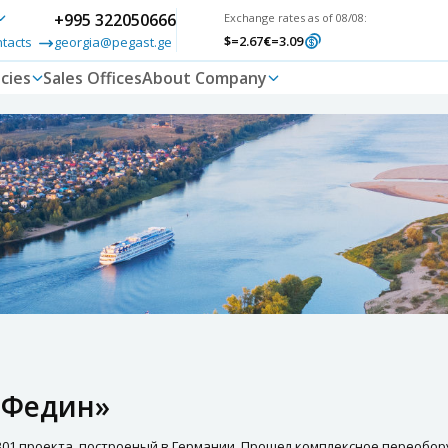
+995 322050666
Exchange rates as of 08/08:
$
=2.67
€
=3.09
ntacts
georgia@pegast.ge
cies
Sales Offices
About Company
 Федин»
301 проекта, построеный в Германии. Прошел комплексное переобо