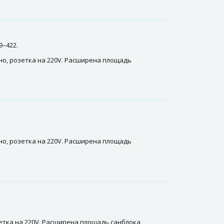
9–422.
но, розетка на 220V. Расширена площадь
но, розетка на 220V. Расширена площадь
зетка на 220V. Расширена площадь санблока,