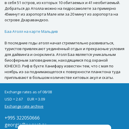
в себя 51 остров, из которых 10 обитаемых и 41 необитаемый.
Добраться до Атолла можно на гидросамолете за примерно
45минут из аэропорта Мале или за 20 минут из аэропорта на
острове Дхаравандхоо.
Баа Атолл на карте Мальдив
В последние годы атолл начал стремительно развиваться,
туристов привлекают уединённый отдых и прекрасные условия
для дайвинга и снорклинга. Атолл Баа является уникальным
биосферным заповедником, находящимся под охраной
ЮНЕСКО. Риф в бухте Ханифару известен тем, что с мая по
ноябрь из-за поднимающегося к поверхности планктона туда
приплывают в большом количестве китовых акул и скаты.
Exchange rates as of 08/08
USD = 2.67
EUR = 3.09
Exchange rate archive
+995 322050666
georgia@pegast.ge