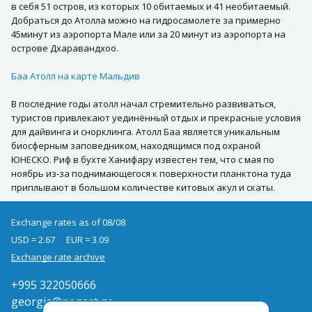
в себя 51 остров, из которых 10 обитаемых и 41 необитаемый.
Добраться до Атолла можно на гидросамолете за примерно
45минут из аэропорта Мале или за 20 минут из аэропорта на
острове Дхаравандхоо.
Баа Атолл на карте Мальдив
В последние годы атолл начал стремительно развиваться,
туристов привлекают уединённый отдых и прекрасные условия
для дайвинга и снорклинга. Атолл Баа является уникальным
биосферным заповедником, находящимся под охраной
ЮНЕСКО. Риф в бухте Ханифару известен тем, что с мая по
ноябрь из-за поднимающегося к поверхности планктона туда
приплывают в большом количестве китовых акул и скаты.
Exchange rates as of 08/08
USD = 2.67
EUR = 3.09
Exchange rate archive
+995 322050666
georgia@pegast.ge