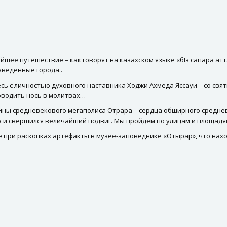
шее путешествие – как говорят на казахском языке «бІз сапарға ат
зведенные города..
ь с личностью духовного наставника Ходжи Ахмеда Яссауи – со свя
оводить нось в молитвах…
ны средневекового мегаполиса Отрара – сердца обширного средневе
 и свершился величайший подвиг. Мы пройдем по улицам и площадям
 при раскопках артефакты в музее-заповеднике «Отырар», что нахо