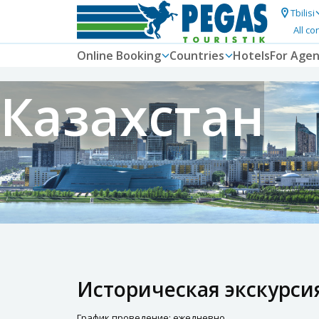
Tbilisi
All co
Online Booking
Countries
Hotels
For Agen
Казахстан
Историческая экскурси
График проведение: ежедневно