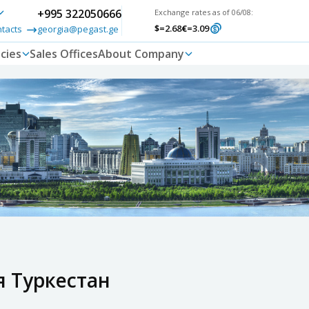
+995 322050666
Exchange rates as of 06/08:
$
=2.68
€
=3.09
ntacts
georgia@pegast.ge
cies
Sales Offices
About Company
я Туркестан