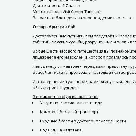
Длительность: 6-7 часов
Место выезда: Visit Center Turkistan
Возраст: от 6 лет, дети в сопровождении взрослых
Отрар - Арыстан баб
Достопочтенные путники, вам предстоит интересней
событий, людские судьбы, разрушенные и вновь во
В ходе шестичасового путешествия вы познакомитес
лицезреете его мавзолей, в котором полагалось пр
Неподалеку от мавзолея перед вами предстанут руи
войск Чингисхана произошла настоящая катастрофа
И в завершении тура перед вами оживут найденные
айтыскеров Шаульдер.
В стоимость экскурсии включено:
Услуги профессионального гида
Комфортабельный транспорт
Входные билеты в достопримечательности
Вода 1л. На человека