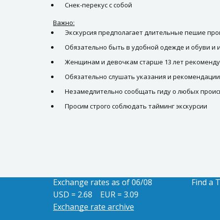
Снек-перекус с собой
Важно:
Экскурсия предполагает длительные пешие про
Обязательно быть в удобной одежде и обуви и и
Женщинам и девочкам старше 13 лет рекомендуе
Обязательно слушать указания и рекомендации
Незамедлительно сообщать гиду о любых проис
Просим строго соблюдать тайминг экскурсии
Exchange rates as of 06/08
Find a 
USD = 2.68
EUR = 3.09
Exchange rate archive