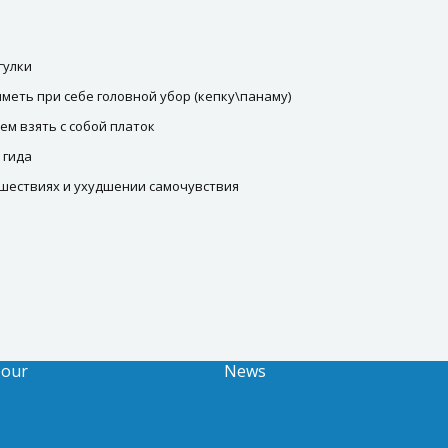
гулки
меть при себе головной убор (кепку\панаму)
м взять с собой платок
 гида
шествиях и ухудшении самочувствия
Tour
News