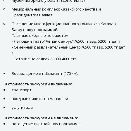
Музей историй Uly Dala Eli (доп.оплата)
Мемориальный комплекс Казахского ханства и
Президентская аллея
Посещение многофункционального комплекса Karavan
Saray с шоу программой:
Платные входные по билетам:
- Летющий театр"Алтын Самрук" /6500 тг взр, 5200 тг дет /
- Семейный развлекательный центр /6500 тг взр, 5200 тг дет
/
- Катание на лодках / 3000-4000 тг/
Возвращение в г.Шымкент (170 км).
В стоимость экскурсии включено:
транспорт
входные билеты на мавзолеи
услуги гида
В стоимость экскурсии не включено:
посещение платной шоу программы