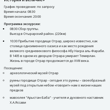
График проведение: по запросу
Время начала: 08:30
Время окончания: 20:00
Программа экскурсии:
08:30 Сбор группы.
Выезд в Отырарский район. (220км)
10:30 Прибытие городище Отрар, широко известно, как
столица одноименного оазиса и как место рождения
великого средневекового философа Абу Насра аль-Фараби.
В 1405 в одном из дворцов Отрара умирает Темирлан.
Жизнь в городе Отрар продолжается до XVIII века.
Посещение:
археологический музей Отрар
руины городище Отрар - сегодня это руины – своеобразный
музей под открытым небом «говорит» нам о жизни наших
предков
мавзолея "Арыстан-Баба" - учителя и духовного наставник
Х.А.Яссави