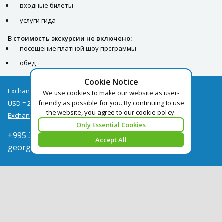
входные билеты
услуги гида
В стоимость экскурсии не включено:
посещение платной шоу программы
обед
Cookie Notice
Exchange rates as of 07/08
We use cookies to make our website as user-
friendly as possible for you. By continuing to use
USD = 2.67
EUR = 3.09
the website, you agree to our cookie policy.
Exchange rate archive
Only Essential Cookies
+995 322050666
Accept All
georgia@pegast.ge
Find a Tour
News
Hotels Booking