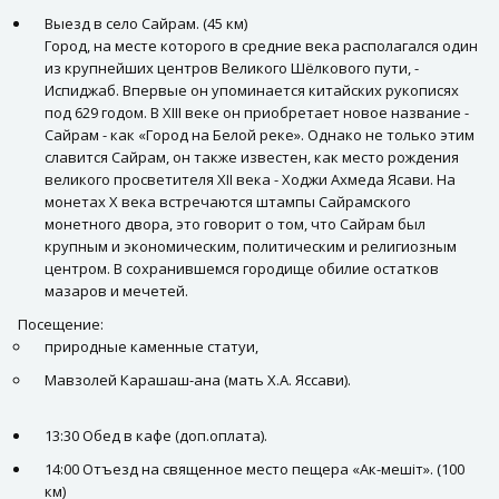
Выезд в село Сайрам. (45 км)
Город, на месте которого в средние века располагался один
из крупнейших центров Великого Шёлкового пути, -
Испиджаб. Впервые он упоминается китайских рукописях
под 629 годом. В XIII веке он приобретает новое название -
Сайрам - как «Город на Белой реке». Однако не только этим
славится Сайрам, он также известен, как место рождения
великого просветителя XII века - Ходжи Ахмеда Ясави. На
монетах X века встречаются штампы Сайрамского
монетного двора, это говорит о том, что Сайрам был
крупным и экономическим, политическим и религиозным
центром. В сохранившемся городище обилие остатков
мазаров и мечетей.
Посещение:
природные каменные статуи,
Мавзолей Карашаш-ана (мать Х.А. Яссави).
13:30 Обед в кафе (доп.оплата).
14:00 Отъезд на священное место пещера «Ак-мешiт». (100
км)