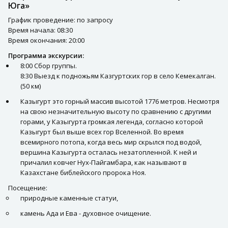
Юга»
График проведение: по запросу
Время начала: 08:30
Время окончания: 20:00
Программа экскурсии:
8:00 Сбор группы.
8:30 Выезд к подножьям Казгуртских гор в село Кемекалган.
(50 км)
Казыгурт это горный массив высотой 1776 метров. Несмотря
на свою незначительную высоту по сравнению с другими
горами, у Казыгурта громкая легенда, согласно которой
Казыгурт был выше всех гор Вселенной. Во время
всемирного потопа, когда весь мир скрылся под водой,
вершина Казыгурта осталась незатопленной. К ней и
причалил ковчег Нух-Пайгамбара, как называют в
Казахстане библейского пророка Ноя.
Посещение:
природные каменные статуи,
камень Ада и Ева - духовное очищение.