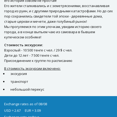
его история совсем не простая!
Его жители сталкивались и с земетрясениями, восстанавливая
город из руин, и с другими природными катастрофами. Но до сих
пор сохранились свидетели той эпохи - деревянные дома,
старые церкви и мечети, даже голубиный рынок!
Мы прогуляемся по этим улочкам, увидим историю своего
города, а в конце выпьем чаю из самовара в бывшем
купеческом особняке!
Стоимость экскурсии:
Взрослый - 10 500 тенге с чел. / 29 $ с чел.
Дети до 12 лет - 7 500 тенге с чел.
Присоединение к группе по расписанию
В стоимость экскурсии включено:
экскурсия
транспорт
небольшой перекус
Exchange rates as of 08/08
USD = 2.67
EUR = 3.09
Exchange rate archive