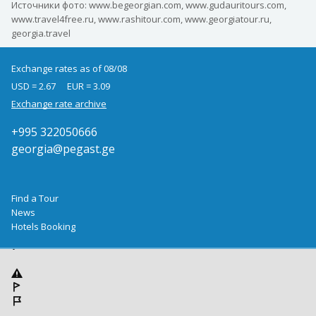
Источники фото: www.begeorgian.com, www.gudauritours.com,
www.travel4free.ru, www.rashitour.com, www.georgiatour.ru,
georgia.travel
Exchange rates as of 08/08
USD = 2.67
EUR = 3.09
Exchange rate archive
+995 322050666
georgia@pegast.ge
Find a Tour
News
Hotels Booking