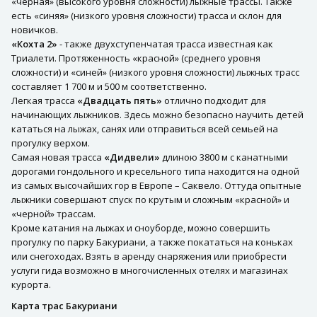
«черная» (высокого уровня сложности) лыжные трассы. Также
есть «синяя» (низкого уровня сложности) трасса и склон для
новичков.
«Кохта 2»
- также двухступенчатая трасса известная как
Триалети. Протяженность «красной» (среднего уровня
сложности) и «синей» (низкого уровня сложности) лыжных трасс
составляет 1 700 м и 500 м соответственно.
Легкая трасса
«Двадцать пять»
отлично подходит для
начинающих лыжников. Здесь можно безопасно научить детей
кататься на лыжах, санях или отправиться всей семьей на
прогулку верхом.
Самая новая трасса
«Дидвели»
длиною 3800 м с канатными
дорогами гондольного и кресельного типа находится на одной
из самых высочайших гор в Европе – Саквело. Оттуда опытные
лыжники совершают спуск по крутым и сложным «красной» и
«черной» трассам.
Кроме катания на лыжах и сноуборде, можно совершить
прогулку по парку Бакуриани, а также покататься на коньках
или снегоходах. Взять в аренду снаряжения или приобрести
услуги гида возможно в многочисленных отелях и магазинах
курорта.
Карта трас Бакуриани