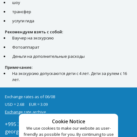
шоу
трансфер
услуги гида
Рекомендуем взять с собой:
Ваучер на экскурсию
Фотоаппарат
Деньги на дополнительные расходы
Примечание:
На экскурсию допускаются дети с 4 лет. Дети за рулем с 16
лет.
Exchange rates as of 06/08
USD = 2.68
EUR = 3.09
Exchange rate archive
Cookie Notice
+995 322050666
We use cookies to make our website as user-
georgia@pegast.ge
friendly as possible for you. By continuing to use