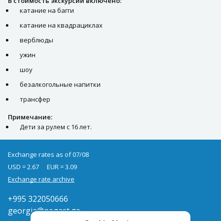
В стоимость экскурсии включено:
катание на багги
катание на квадрациклах
верблюды
ужин
шоу
безалкогольные напитки
трансфер
Примечание:
Дети за рулем с 16 лет.
Exchange rates as of 07/08
USD = 2.67
EUR = 3.09
Exchange rate archive
+995 322050666
georgia@pegast.ge