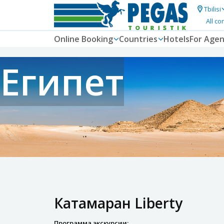
Tbilisi
All co
Online Booking
Countries
Hotels
For Agen
Египет
Катамаран Liberty
Программа экскурсии: