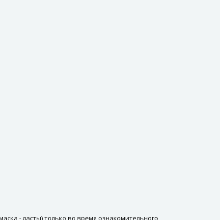
аска - ласты) только во время ознакомительного