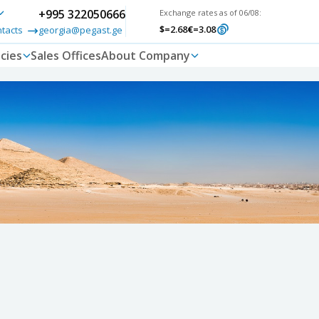
+995 322050666
Exchange rates as of 06/08:
$
=2.68
€
=3.08
ntacts
georgia@pegast.ge
cies
Sales Offices
About Company