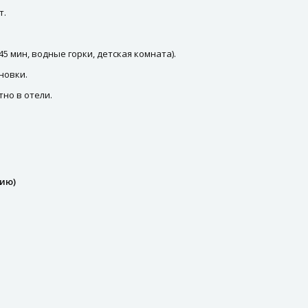
т.
45 мин, водные горки, детская комната).
новки.
тно в отели.
нию)