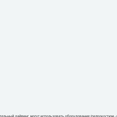
льный дайвинг, могут использовать оборудование (гидрокостюм - м