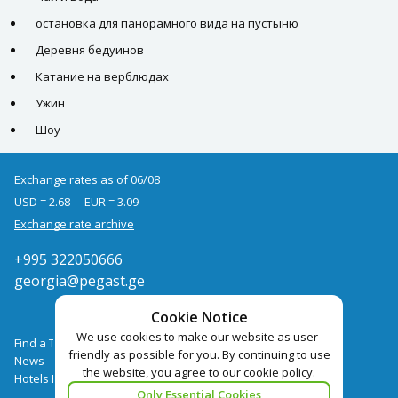
остановка для панорамного вида на пустыню
Деревня бедуинов
Катание на верблюдах
Ужин
Шоу
Exchange rates as of 06/08
USD = 2.68
EUR = 3.09
Exchange rate archive
+995 322050666
georgia@pegast.ge
Cookie Notice
We use cookies to make our website as user-
Find a Tour
friendly as possible for you. By continuing to use
News
the website, you agree to our cookie policy.
Hotels Booking
Only Essential Cookies