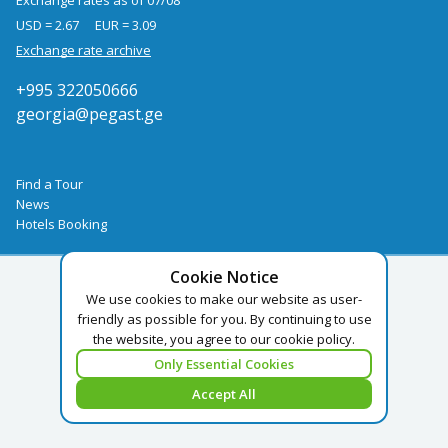
Exchange rates as of 07/08
USD = 2.67
EUR = 3.09
Exchange rate archive
+995 322050666
georgia@pegast.ge
Find a Tour
News
Hotels Booking
Cookie Notice
We use cookies to make our website as user-
friendly as possible for you. By continuing to use
the website, you agree to our cookie policy.
Only Essential Cookies
Accept All