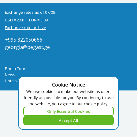
Exchange rates as of 07/08
USD = 2.68
EUR = 3.09
Exchange rate archive
+995 322050666
georgia@pegast.ge
Find a Tour
News
Hotels Booking
Cookie Notice
We use cookies to make our website as user-
friendly as possible for you. By continuing to use
the website, you agree to our cookie policy.
Only Essential Cookies
Accept All