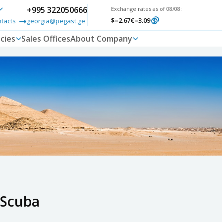
+995 322050666
Exchange rates as of 08/08:
$
=2.67
€
=3.09
ntacts
georgia@pegast.ge
cies
Sales Offices
About Company
Scuba