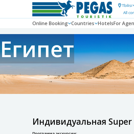
Tbilisi
All co
Online Booking
Countries
Hotels
For Agen
Египет
Индивидуальная Super 
Программа экскурсии: