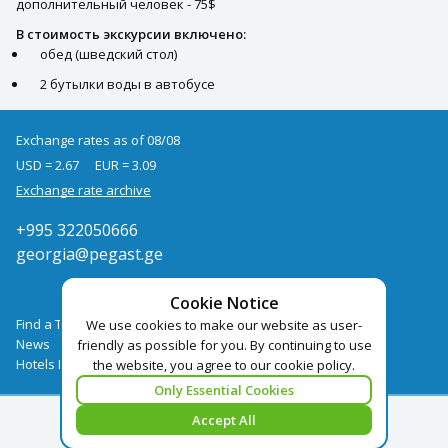
дополнительный человек - 75$
В стоимость экскурсии включено:
обед (шведский стол)
2 бутылки воды в автобусе
Exchange rates as of 08/08
USD = 2.67
EUR = 3.09
Exchange rate archive
+995 322050666
georgia@pegast.ge
Cookie Notice
Find a Tour
We use cookies to make our website as user-
News
friendly as possible for you. By continuing to use
Hotels Booking
the website, you agree to our cookie policy.
Only Essential Cookies
Accept All