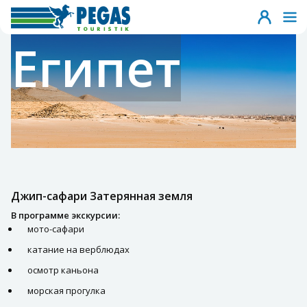
Египет
Джип-сафари Затерянная земля
В программе экскурсии:
мото-сафари
катание на верблюдах
осмотр каньона
морская прогулка