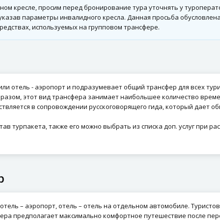
дном кресле, просим перед бронирование тура уточнять у туроперат
, указав параметры инвалидного кресла. Данная просьба обусловле
редствах, используемых на групповом трансфере.
или отель - аэропорт и подразумевает общий трансфер для всех тур
бразом, этот вид трансфера занимает наибольшее количество времен
ствляется в сопровождении русскоговорящего гида, который дает о
ав турпакета, также его можно выбрать из списка доп. услуг при ра
р
отель – аэропорт, отель – отель на отдельном автомобиле. Туристо
ера предполагает максимально комфортное путешествие после перел