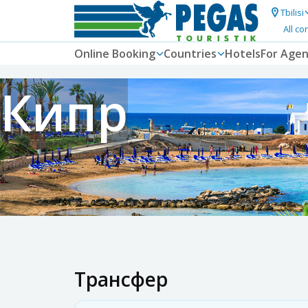
Tbilisi
All co
Online Booking
Countries
Hotels
For Agen
Кипр
Трансфер