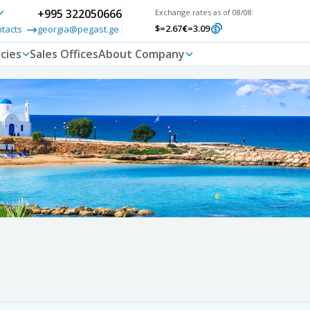
+995 322050666
Exchange rates as of 08/08:
$
=2.67
€
=3.09
ntacts
georgia@pegast.ge
cies
Sales Offices
About Company