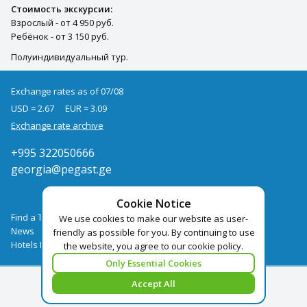
Стоимость экскурсии:
Взрослый - от 4 950 руб.
Ребёнок - от 3 150 руб.
Полуиндивидуальный тур.
Exchange rates as of 07/08
USD = 2.67
EUR = 3.09
Exchange rate archive
+995 322050666
georgia@pegast.ge
Cookie Notice
Find a Tour
We use cookies to make our website as user-
News
friendly as possible for you. By continuing to use
Hotels Booking
the website, you agree to our cookie policy.
Only Essential Cookies
Accept All