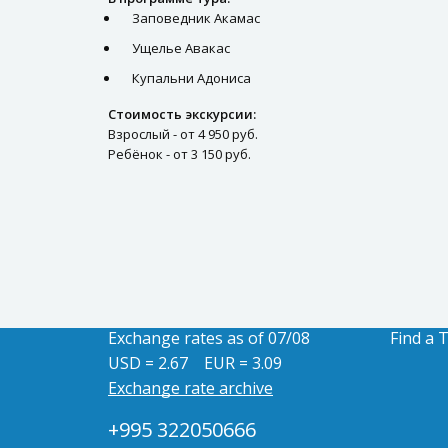
Заповедник Акамас
Ущелье Авакас
Купальни Адониса
Стоимость экскурсии:
Взрослый - от 4 950 руб.
Ребёнок - от 3 150 руб.
Exchange rates as of 07/08
Find a 
USD = 2.67
EUR = 3.09
Exchange rate archive
+995 322050666