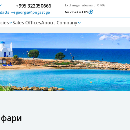
+995 322050666
Exchange rates as of 07/08:
$
=2.67
€
=3.09
ntacts
georgia@pegast.ge
cies
Sales Offices
About Company
афари