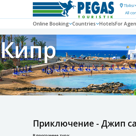
Tbilisi
All co
Online Booking
Countries
Hotels
For Agen
Кипр
Приключение - Джип с
В программе тура: