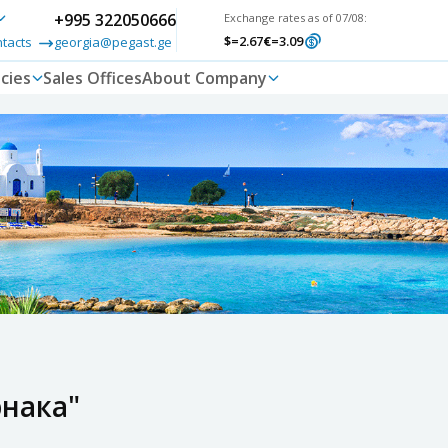
+995 322050666
Exchange rates as of 07/08:
$
=2.67
€
=3.09
ntacts
georgia@pegast.ge
cies
Sales Offices
About Company
нака"