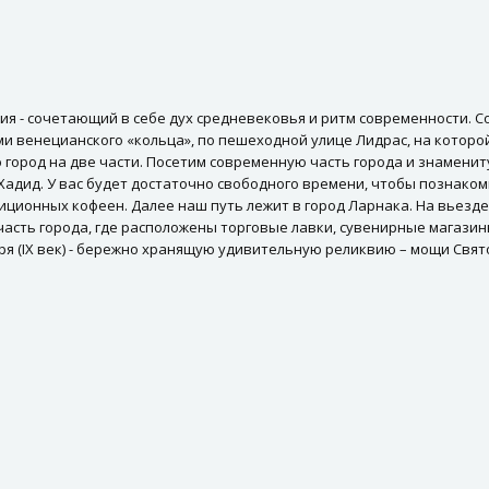
сия - сочетающий в себе дух средневековья и ритм современности. С
 венецианского «кольца», по пешеходной улице Лидрас, на которо
город на две части. Посетим современную часть города и знамени
адид. У вас будет достаточно свободного времени, чтобы познакоми
иционных кофеен. Далее наш путь лежит в город Ларнака. На вьезде
 часть города, где расположены торговые лавки, сувенирные магази
я (IX век) - бережно хранящую удивительную реликвию – мощи Свят