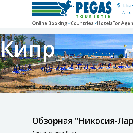
Tbilisi
All co
Online Booking
Countries
Hotels
For Agen
Кипр
Обзорная "Никосия-Лар
Дни проведения: Вт, Чт