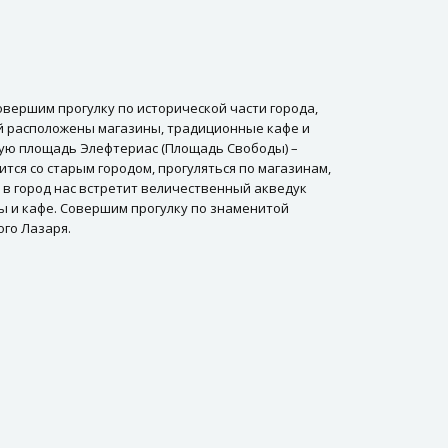
овершим прогулку по исторической части города,
й расположены магазины, традиционные кафе и
тую площадь Элефтериас (Площадь Свободы) –
тся со старым городом, прогуляться по магазинам,
 в город нас встретит величественный акведук
ны и кафе. Совершим прогулку по знаменитой
ого Лазаря.