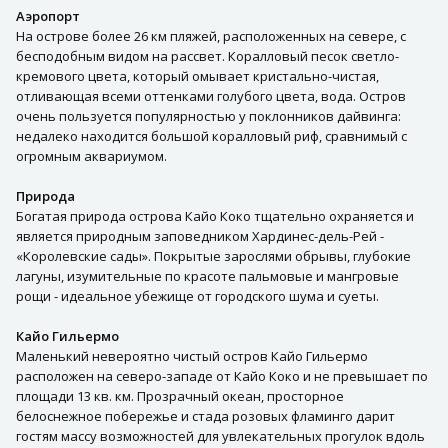
Аэропорт
На острове более 26 км пляжей, расположенных на севере, с
бесподобным видом на рассвет. Коралловый песок светло-
кремового цвета, который омывает кристально-чистая,
отливающая всеми оттенками голубого цвета, вода. Остров
очень пользуется популярностью у поклонников дайвинга:
недалеко находится большой коралловый риф, сравнимый с
огромным аквариумом.
Природа
Богатая природа острова Кайо Коко тщательно охраняется и
является природным заповедником Хардинес-дель-Рей -
«Королевские сады». Покрытые зарослями обрывы, глубокие
лагуны, изумительные по красоте пальмовые и мангровые
рощи - идеальное убежище от городского шума и суеты.
Кайо Гильермо
Маленький невероятно чистый остров Кайо Гильермо
расположен на северо-западе от Кайо Коко и не превышает по
площади 13 кв. км. Прозрачный океан, просторное
белоснежное побережье и стада розовых фламинго дарит
гостям массу возможностей для увлекательных прогулок вдоль