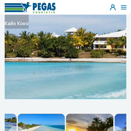
Кайо Коко