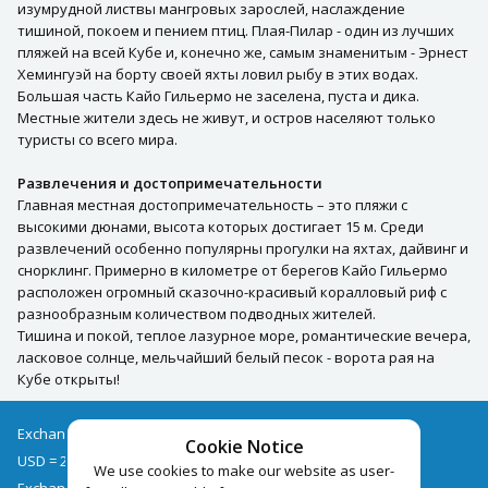
изумрудной листвы мангровых зарослей, наслаждение
тишиной, покоем и пением птиц. Плая-Пилар - один из лучших
пляжей на всей Кубе и, конечно же, самым знаменитым - Эрнест
Хемингуэй на борту своей яхты ловил рыбу в этих водах.
Большая часть Кайо Гильермо не заселена, пуста и дика.
Местные жители здесь не живут, и остров населяют только
туристы со всего мира.
Развлечения и достопримечательности
Главная местная достопримечательность – это пляжи с
высокими дюнами, высота которых достигает 15 м. Среди
развлечений особенно популярны прогулки на яхтах, дайвинг и
снорклинг. Примерно в километре от берегов Кайо Гильермо
расположен огромный сказочно-красивый коралловый риф с
разнообразным количеством подводных жителей.
Тишина и покой, теплое лазурное море, романтические вечера,
ласковое солнце, мельчайший белый песок - ворота рая на
Кубе открыты!
Exchange rates as of 06/08
Cookie Notice
USD = 2.68
EUR = 3.08
We use cookies to make our website as user-