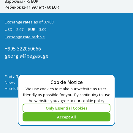
Взрослый - 75 EUR
Ребёнок (2-11.99 лет) - 60 EUR
Exchange rates as of 07/08
USD = 2.67
EUR = 3.09
Exchange rate archive
+995 322050666
georgia@pegast.ge
Find a Tour
Cookie Notice
News
Hotels Booking
We use cookies to make our website as user-
friendly as possible for you. By continuing to use
the website, you agree to our cookie policy.
Only Essential Cookies
Accept All