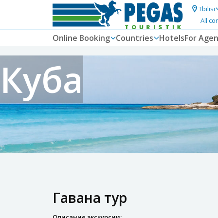
Tbilisi
All co
Online Booking
Countries
Hotels
For Agen
Куба
Гавана тур
Описание экскурсии: