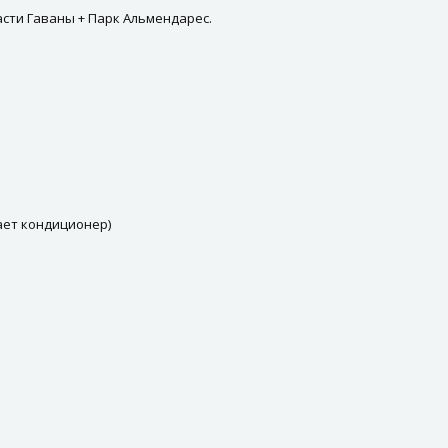
асти Гаваны + Парк Альмендарес.
ает кондиционер)