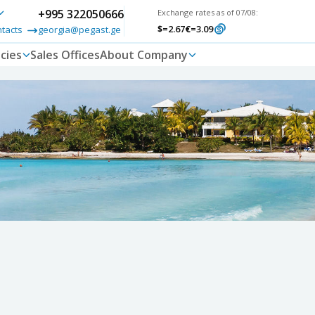
+995 322050666
Exchange rates as of 07/08:
$
=2.67
€
=3.09
ntacts
georgia@pegast.ge
cies
Sales Offices
About Company