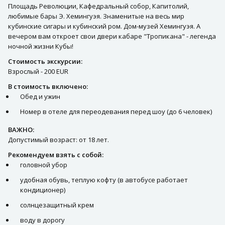
Площадь Революции, Кафедральный собор, Капитолий,
любимые бары Э. Хемингуэя. Знаменитые на весь мир
кубинские сигары и кубинский ром. Дом-музей Хемингуэя. А
вечером вам откроет свои двери кабаре "Тропикана" - легенда
ночной жизни Кубы!
Стоимость экскурсии:
Взрослый - 200 EUR
В стоимость включено:
Обед и ужин
Номер в отеле для переодевания перед шоу (до 6 человек)
ВАЖНО:
Допустимый возраст: от 18 лет.
Рекомендуем взять с собой:
головной убор
удобная обувь, теплую кофту (в автобусе работает
кондиционер)
солнцезащитный крем
воду в дорогу