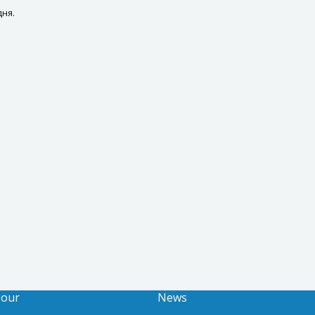
ня.
Tour
News