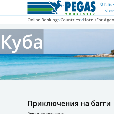
Tbilisi
All co
Online Booking
Countries
Hotels
For Agen
Куба
Приключения на багги
Описание экскурсии: