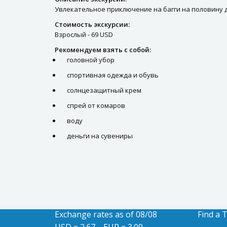
Увлекательное приключение на багги на половину д
Стоимость экскурсии:
Взрослый - 69 USD
Рекомендуем взять с собой:
головной убор
спортивная одежда и обувь
солнцезащитный крем
спрей от комаров
воду
деньги на сувениры
Exchange rates as of 08/08
Find a 