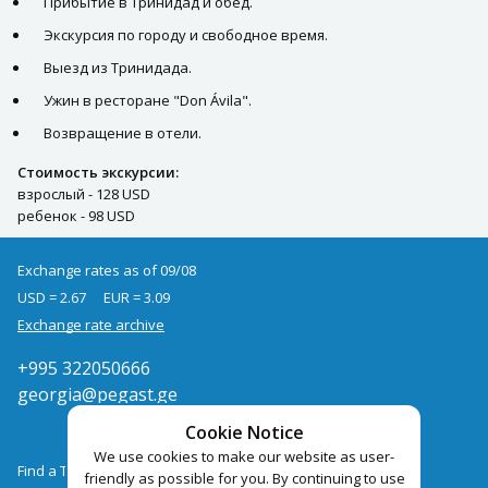
Прибытие в Тринидад и обед.
Экскурсия по городу и свободное время.
Выезд из Тринидада.
Ужин в ресторане "Don Ávila".
Возвращение в отели.
Стоимость экскурсии:
взрослый - 128 USD
ребенок - 98 USD
Exchange rates as of 09/08
USD = 2.67
EUR = 3.09
Exchange rate archive
+995 322050666
georgia@pegast.ge
Cookie Notice
We use cookies to make our website as user-
Find a Tour
friendly as possible for you. By continuing to use